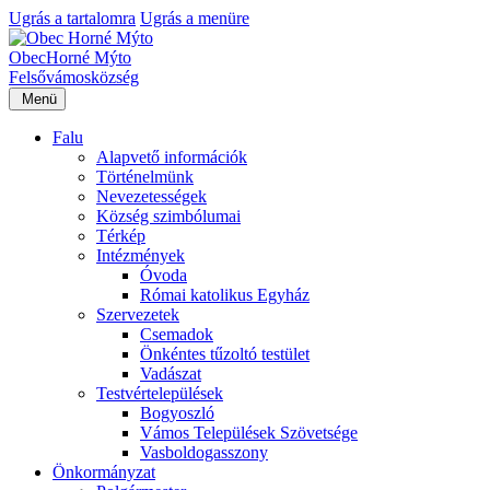
Ugrás a tartalomra
Ugrás a menüre
Obec
Horné Mýto
Felsővámos
község
Menü
Falu
Alapvető információk
Történelmünk
Nevezetességek
Község szimbólumai
Térkép
Intézmények
Óvoda
Római katolikus Egyház
Szervezetek
Csemadok
Önkéntes tűzoltó testület
Vadászat
Testvértelepülések
Bogyoszló
Vámos Települések Szövetsége
Vasboldogasszony
Önkormányzat