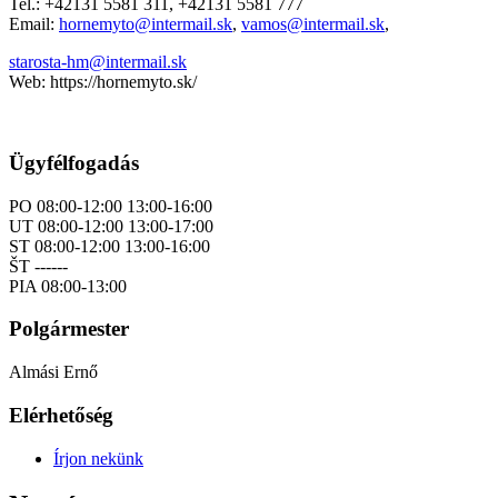
Tel.: +42131 5581 311, +42131 5581 777
Email:
hornemyto@intermail.sk
,
vamos@intermail.sk
,
starosta-hm@intermail.sk
Web: https://hornemyto.sk/
Ügyfélfogadás
PO 08:00-12:00 13:00-16:00
UT 08:00-12:00 13:00-17:00
ST 08:00-12:00 13:00-16:00
ŠT ------
PIA 08:00-13:00
Polgármester
Almási Ernő
Elérhetőség
Írjon nekünk