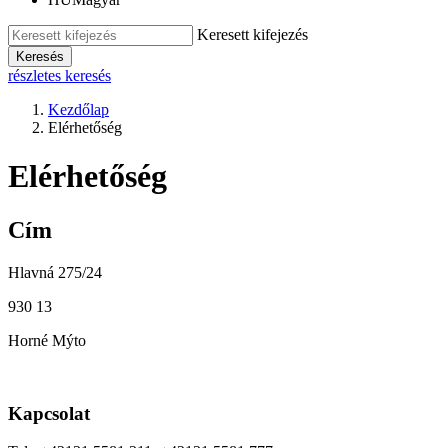
Keresett kifejezés
Keresés
részletes keresés
Kezdőlap
Elérhetőség
Elérhetőség
Cím
Hlavná 275/24
930 13
Horné Mýto
Kapcsolat