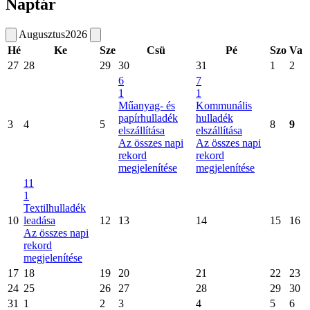
Naptár
Augusztus
2026
Hé
Ke
Sze
Csü
Pé
Szo
Va
27
28
29
30
31
1
2
6
7
1
1
Műanyag- és
Kommunális
papírhulladék
hulladék
3
4
5
8
9
elszállítása
elszállítása
Az összes napi
Az összes napi
rekord
rekord
megjelenítése
megjelenítése
11
1
Textilhulladék
10
leadása
12
13
14
15
16
Az összes napi
rekord
megjelenítése
17
18
19
20
21
22
23
24
25
26
27
28
29
30
31
1
2
3
4
5
6