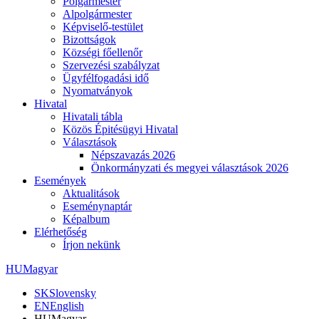
Polgármester
Alpolgármester
Képviselő-testület
Bizottságok
Községi főellenőr
Szervezési szabályzat
Ügyfélfogadási idő
Nyomatványok
Hivatal
Hivatali tábla
Közös Épitésügyi Hivatal
Választások
Népszavazás 2026
Önkormányzati és megyei választások 2026
Események
Aktualitások
Eseménynaptár
Képalbum
Elérhetőség
Írjon nekünk
HU
Magyar
SK
Slovensky
EN
English
HU
Magyar