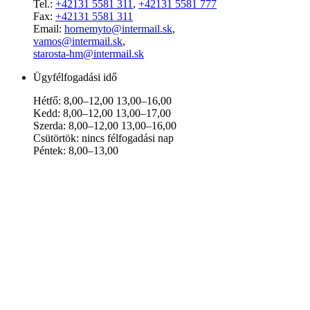
Tel.:
+42131 5581 311
,
+42131 5581 777
Fax:
+42131 5581 311
Email:
hornemyto@intermail.sk
,
vamos@intermail.sk
,
starosta-hm@intermail.sk
Ügyfélfogadási idő
Hétfő: 8,00–12,00 13,00–16,00
Kedd: 8,00–12,00 13,00–17,00
Szerda: 8,00–12,00 13,00–16,00
Csütörtök: nincs félfogadási nap
Péntek: 8,00–13,00