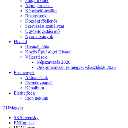
Polgármester
Alpolgármester
Képviselő-testület
Bizottságok
Községi főellenőr
Szervezési szabályzat
Ügyfélfogadási idő
Nyomatványok
Hivatal
Hivatali tábla
Közös Épitésügyi Hivatal
Választások
Népszavazás 2026
Önkormányzati és megyei választások 2026
Események
Aktualitások
Eseménynaptár
Képalbum
Elérhetőség
Írjon nekünk
HU
Magyar
SK
Slovensky
EN
English
HU
Magyar