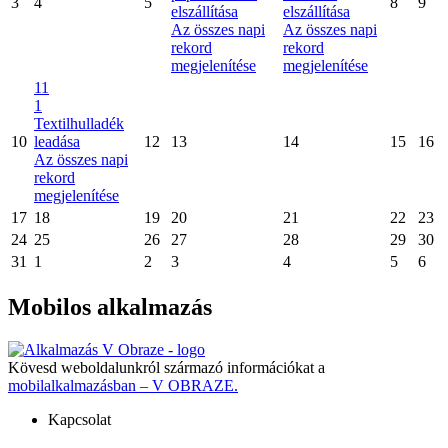
3
4
5
8
9
elszállítása
elszállítása
Az összes napi
Az összes napi
rekord
rekord
megjelenítése
megjelenítése
11
1
Textilhulladék
10
leadása
12
13
14
15
16
Az összes napi
rekord
megjelenítése
17
18
19
20
21
22
23
24
25
26
27
28
29
30
31
1
2
3
4
5
6
Mobilos alkalmazás
Kövesd weboldalunkról származó információkat a
mobilalkalmazásban – V OBRAZE.
Kapcsolat