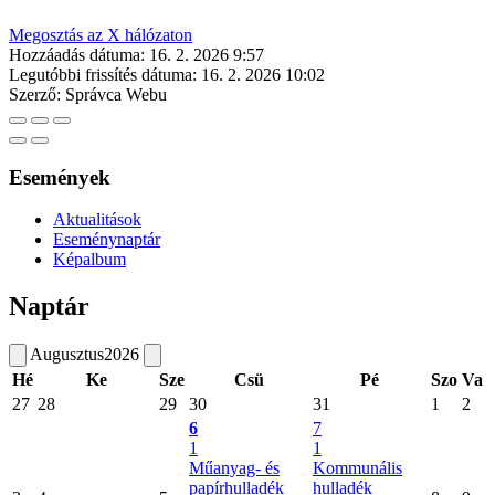
Megosztás az X hálózaton
Hozzáadás dátuma:
16. 2. 2026 9:57
Legutóbbi frissítés dátuma:
16. 2. 2026 10:02
Szerző:
Správca Webu
Események
Aktualitások
Eseménynaptár
Képalbum
Naptár
Augusztus
2026
Hé
Ke
Sze
Csü
Pé
Szo
Va
27
28
29
30
31
1
2
6
7
1
1
Műanyag- és
Kommunális
papírhulladék
hulladék