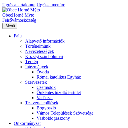
Ugrás a tartalomra
Ugrás a menüre
Obec
Horné Mýto
Felsővámos
község
Menü
Falu
Alapvető információk
Történelmünk
Nevezetességek
Község szimbólumai
Térkép
Intézmények
Óvoda
Római katolikus Egyház
Szervezetek
Csemadok
Önkéntes tűzoltó testület
Vadászat
Testvértelepülések
Bogyoszló
Vámos Települések Szövetsége
Vasboldogasszony
Önkormányzat