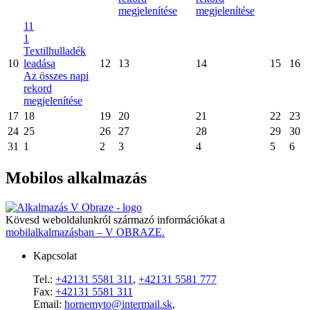
megjelenítése
megjelenítése
11
1
Textilhulladék
10
leadása
12
13
14
15
16
Az összes napi
rekord
megjelenítése
17
18
19
20
21
22
23
24
25
26
27
28
29
30
31
1
2
3
4
5
6
Mobilos alkalmazás
Kövesd weboldalunkról származó információkat a
mobilalkalmazásban – V OBRAZE.
Kapcsolat
Tel.:
+42131 5581 311
,
+42131 5581 777
Fax:
+42131 5581 311
Email:
hornemyto@intermail.sk
,