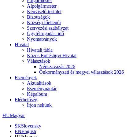
Polgármester
Alpolgármester
Képviselő-testület
Bizottságok
Községi főellenőr
Szervezési szabályzat
Ügyfélfogadási idő
Nyomatványok
Hivatal
Hivatali tábla
Közös Épitésügyi Hivatal
Választások
Népszavazás 2026
Önkormányzati és megyei választások 2026
Események
Aktualitások
Eseménynaptár
Képalbum
Elérhetőség
Írjon nekünk
HU
Magyar
SK
Slovensky
EN
English
HU
Magyar