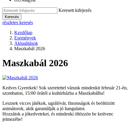
Keresett kifejezés
Keresés
részletes keresés
Kezdőlap
Események
Aktualitások
Maszkabál 2026
Maszkabál 2026
Kedves Gyerekek! Sok szeretettel várunk mindenkit február 21-én,
szombaton, 15:00 órától a kultúrházba a Maszkabálba!
Lesznek vicces játékok, ugrálóvár, finomságok és beöltözött
animátorok, akik garantálják a jó hangulatot.
Hozzátok a jókedveteket, és mindenki öltözzön be kedvenc
jelmezébe!