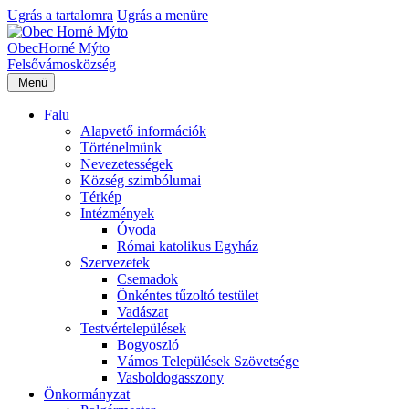
Ugrás a tartalomra
Ugrás a menüre
Obec
Horné Mýto
Felsővámos
község
Menü
Falu
Alapvető információk
Történelmünk
Nevezetességek
Község szimbólumai
Térkép
Intézmények
Óvoda
Római katolikus Egyház
Szervezetek
Csemadok
Önkéntes tűzoltó testület
Vadászat
Testvértelepülések
Bogyoszló
Vámos Települések Szövetsége
Vasboldogasszony
Önkormányzat