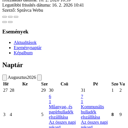
Legutóbbi frissítés dátuma:
16. 2. 2026 10:41
Szerző:
Správca Webu
Események
Aktualitások
Eseménynaptár
Képalbum
Naptár
Augusztus
2026
Hé
Ke
Sze
Csü
Pé
Szo
Va
27
28
29
30
31
1
2
6
7
1
1
Műanyag- és
Kommunális
papírhulladék
hulladék
3
4
5
8
9
elszállítása
elszállítása
Az összes napi
Az összes napi
rekord
rekord