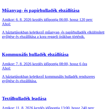
Műanyag- és papírhulladék elszállítása
Amikor:
6. 8. 2026 kezdés időpontja 06:00, hossz 120 perc
Ahol:
A háztartásokban keletkező műanyag- és papírhulladék elkülönített
gyűjtése és elszállítása a kora reggeli órákban történik.
Kommunális hulladék elszállítása
Amikor:
7. 8. 2026 kezdés időpontja 08:00, hossz 6 óra
Ahol:
A háztartásokban keletkező kommunális hulladék rendszeres
gyűjtése és elszállítása.
Textilhulladék leadása
Amikor:
11. 8. 2026 kezdés időpontja 13:00, hossz 240 perc