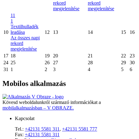
rekord
rekord
megjelenítése
megjelenítése
11
1
Textilhulladék
10
leadása
12
13
14
15
16
Az összes napi
rekord
megjelenítése
17
18
19
20
21
22
23
24
25
26
27
28
29
30
31
1
2
3
4
5
6
Mobilos alkalmazás
Kövesd weboldalunkról származó információkat a
mobilalkalmazásban – V OBRAZE.
Kapcsolat
Tel.:
+42131 5581 311
,
+42131 5581 777
Fax:
+42131 5581 311