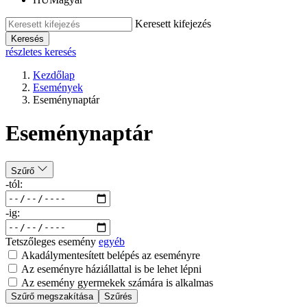
Keresett kifejezés
Keresés
részletes keresés
Kezdőlap
Események
Eseménynaptár
Eseménynaptár
Szűrő
-tól:
-ig:
Tetszőleges esemény
egyéb
Akadálymentesített belépés az eseményre
Az eseményre háziállattal is be lehet lépni
Az esemény gyermekek számára is alkalmas
Szűrő megszakítása
Szűrés