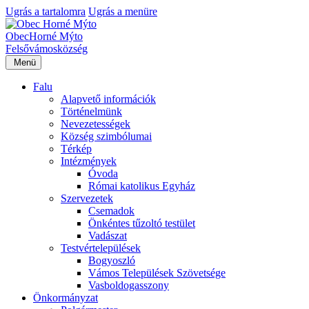
Ugrás a tartalomra
Ugrás a menüre
Obec
Horné Mýto
Felsővámos
község
Menü
Falu
Alapvető információk
Történelmünk
Nevezetességek
Község szimbólumai
Térkép
Intézmények
Óvoda
Római katolikus Egyház
Szervezetek
Csemadok
Önkéntes tűzoltó testület
Vadászat
Testvértelepülések
Bogyoszló
Vámos Települések Szövetsége
Vasboldogasszony
Önkormányzat