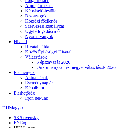
Polgármester
Alpolgármester
Képviselő-testület
Bizottságok
Községi főellenőr
Szervezési szabályzat
Ügyfélfogadási idő
Nyomatványok
Hivatal
Hivatali tábla
Közös Épitésügyi Hivatal
Választások
Népszavazás 2026
Önkormányzati és megyei választások 2026
Események
Aktualitások
Eseménynaptár
Képalbum
Elérhetőség
Írjon nekünk
HU
Magyar
SK
Slovensky
EN
English
HU
Magyar