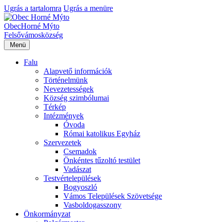
Ugrás a tartalomra
Ugrás a menüre
Obec
Horné Mýto
Felsővámos
község
Menü
Falu
Alapvető információk
Történelmünk
Nevezetességek
Község szimbólumai
Térkép
Intézmények
Óvoda
Római katolikus Egyház
Szervezetek
Csemadok
Önkéntes tűzoltó testület
Vadászat
Testvértelepülések
Bogyoszló
Vámos Települések Szövetsége
Vasboldogasszony
Önkormányzat