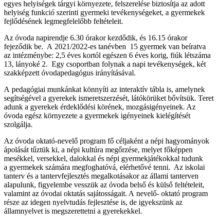
egyes helyiségek tárgyi környezete, felszerelése biztosítja az adott
helyiség funkció szerinti gyermeki tevékenységeket, a gyermekek
fejlődésének legmegfelelőbb feltételeit.
Az óvoda napirendje 6.30 órakor kezdődik, és 16.15 órakor
fejeződik be. A 2021/2022-es tanévben 15 gyermek van beíratva
az intézménybe: 2,5 éves kortól egészen 6 éves korig, fiúk létszáma
13, lányoké 2. Egy csoportban folynak a napi tevékenységek, két
szakképzett óvodapedagógus irányításával.
A pedagógiai munkánkat könnyíti az interaktív tábla is, amelynek
segítségével a gyerekek ismeretszerzését, látókörüket bővítsük. Teret
adunk a gyerekek érdeklődési körének, mozgásigényeinek. Az
óvoda egész környezete a gyermekek igényeinek kielégítését
szolgálja.
Az óvoda oktató-nevelő program fő céljaként a népi hagyományok
ápolását tűztük ki, a népi kultúra megőrzése, melyet főképpen
mesékkel, versekkel, dalokkal és népi gyermekjátékokkal tudunk
a gyermekek számára megfoghatóvá, elérhetővé tenni. Az iskolai
tanterv és a tantervfejlesztés megalkotásakor az állami tanterven
alapulunk, figyelembe vesszük az óvoda belső és külső feltételeit,
valamint az óvodai oktatás sajátosságait. A nevelő- oktató program
része az idegen nyelvtudás fejlesztése is, de igyekszünk az
államnyelvet is megszerettetni a gyerekekkel.