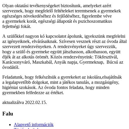
Olyan oktatási tevékenységeket biztosítunk, amelyeket azért
szerveznek, hogy megfelelő feltételeket teremtsenek a gyermekek
egészséges növekedéséhez és fejlődéséhez, figyelembe véve
a gyermekek korát, egészségi állapotát és pszichoszomatikus
fejlettségi fokát.
A szülőkkel nagyon kó kapcsolatot ápolunk, igyekszünk megfelelni
az igényeiknek, elvárásaiknak. Szívesen vesznek részt az óvoda által
szervezett rendezvényeken. A rendezvényeket úgy szervezzük,
hogy a szülő és gyermeke együtt játszhasson, alkothasson, együtt
éljék át az alkotás örömét. Közös rendezvényeink: Tökfesztivál,
Karácsonyváró, Maszkabál, Anyák napja, Gyermeknap, Búcsú az
óvodától.
Feladatunk, hogy felkészítsük a gyerekeket az iskolára,elsajátítsák
a legalapvetőbb dolgokat, mint a játékos tanulás, a mozgásigény,
higiéniai szokások. Az óvoda fontos feladata, hogy minden
gyermekben felfedezze az értéket.
aktualizálva 2022.02.15.
Falu
Alapvető információk