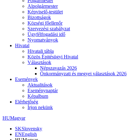
Polgármester
Alpolgármester
Képviselő-testület
Bizottságok
Községi főellenőr
Szervezési szabályzat
Ügyfélfogadási idő
Nyomatványok
Hivatal
Hivatali tábla
Közös Épitésügyi Hivatal
Választások
Népszavazás 2026
Önkormányzati és megyei választások 2026
Események
Aktualitások
Eseménynaptár
Képalbum
Elérhetőség
Írjon nekünk
HU
Magyar
SK
Slovensky
EN
English
HU
Magyar