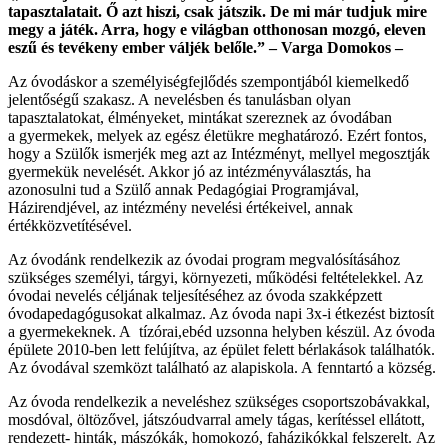
tapasztalatait. Ő azt hiszi, csak játszik. De mi már tudjuk mire
megy a játék. Arra, hogy e világban otthonosan mozgó, eleven
eszű és tevékeny ember váljék belőle.” – Varga Domokos –
Az óvodáskor a személyiségfejlődés szempontjából kiemelkedő
jelentőségű szakasz. A nevelésben és tanulásban olyan
tapasztalatokat, élményeket, mintákat szereznek az óvodában
a gyermekek, melyek az egész életükre meghatározó. Ezért fontos,
hogy a Szülők ismerjék meg azt az Intézményt, mellyel megosztják
gyermekük nevelését. Akkor jó az intézményválasztás, ha
azonosulni tud a Szülő annak Pedagógiai Programjával,
Házirendjével, az intézmény nevelési értékeivel, annak
értékközvetítésével.
Az óvodánk rendelkezik az óvodai program megvalósításához
szükséges személyi, tárgyi, környezeti, működési feltételekkel. Az
óvodai nevelés céljának teljesítéséhez az óvoda szakképzett
óvodapedagógusokat alkalmaz. Az óvoda napi 3x-i étkezést biztosít
a gyermekeknek. A tízórai,ebéd uzsonna helyben készül. Az óvoda
épülete 2010-ben lett felújítva, az épület felett bérlakások találhatók.
Az óvodával szemközt található az alapiskola. A fenntartó a község.
Az óvoda rendelkezik a neveléshez szükséges csoportszobávakkal,
mosdóval, öltözővel, játszóudvarral amely tágas, kerítéssel ellátott,
rendezett- hinták, mászókák, homokozó, faházikókkal felszerelt. Az