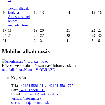
1
Textilhulladék
10
leadása
12
13
14
15
16
Az összes napi
rekord
megjelenítése
17
18
19
20
21
22
23
24
25
26
27
28
29
30
31
1
2
3
4
5
6
Mobilos alkalmazás
Kövesd weboldalunkról származó információkat a
mobilalkalmazásban – V OBRAZE.
Kapcsolat
Tel.:
+42131 5581 311
,
+42131 5581 777
Fax:
+42131 5581 311
Email:
hornemyto@intermail.sk
,
vamos@intermail.sk
,
starosta-hm@intermail.sk