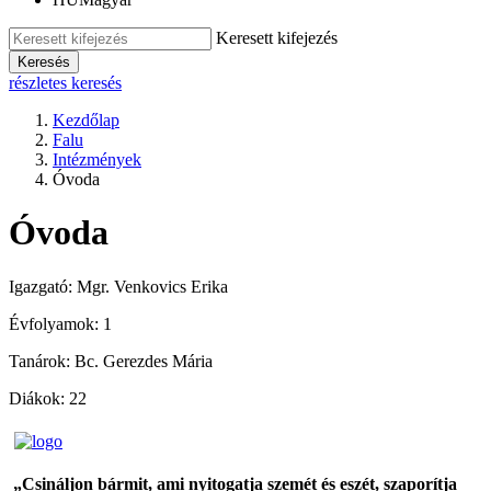
Keresett kifejezés
Keresés
részletes keresés
Kezdőlap
Falu
Intézmények
Óvoda
Óvoda
Igazgató: Mgr. Venkovics Erika
Évfolyamok: 1
Tanárok: Bc. Gerezdes Mária
Diákok: 22
„Csináljon bármit, ami nyitogatja szemét és eszét, szaporítja