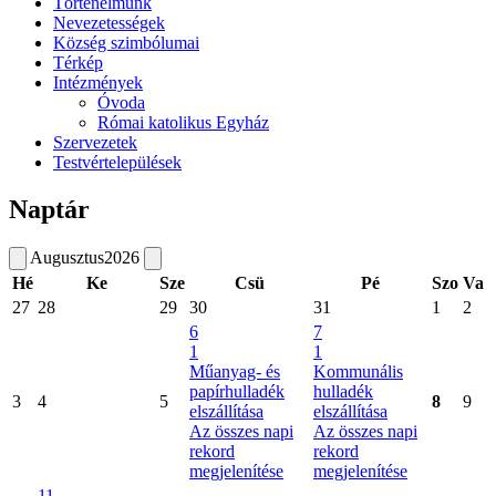
Történelmünk
Nevezetességek
Község szimbólumai
Térkép
Intézmények
Óvoda
Római katolikus Egyház
Szervezetek
Testvértelepülések
Naptár
Augusztus
2026
Hé
Ke
Sze
Csü
Pé
Szo
Va
27
28
29
30
31
1
2
6
7
1
1
Műanyag- és
Kommunális
papírhulladék
hulladék
3
4
5
8
9
elszállítása
elszállítása
Az összes napi
Az összes napi
rekord
rekord
megjelenítése
megjelenítése
11