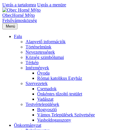
Ugrás a tartalomra
Ugrás a menüre
Obec
Horné Mýto
Felsővámos
község
Menü
Falu
Alapvető információk
Történelmünk
Nevezetességek
Község szimbólumai
Térkép
Intézmények
Óvoda
Római katolikus Egyház
Szervezetek
Csemadok
Önkéntes tűzoltó testület
Vadászat
Testvértelepülések
Bogyoszló
Vámos Települések Szövetsége
Vasboldogasszony
Önkormányzat