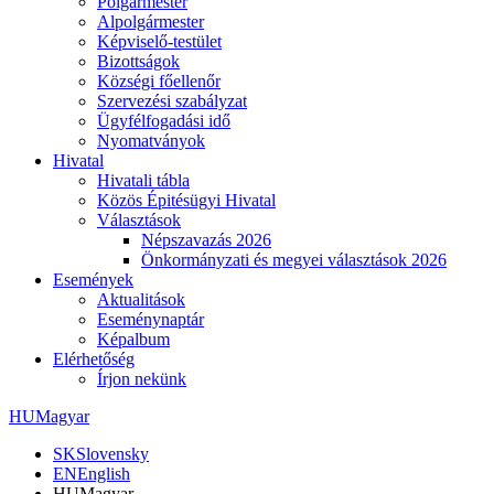
Polgármester
Alpolgármester
Képviselő-testület
Bizottságok
Községi főellenőr
Szervezési szabályzat
Ügyfélfogadási idő
Nyomatványok
Hivatal
Hivatali tábla
Közös Épitésügyi Hivatal
Választások
Népszavazás 2026
Önkormányzati és megyei választások 2026
Események
Aktualitások
Eseménynaptár
Képalbum
Elérhetőség
Írjon nekünk
HU
Magyar
SK
Slovensky
EN
English
HU
Magyar