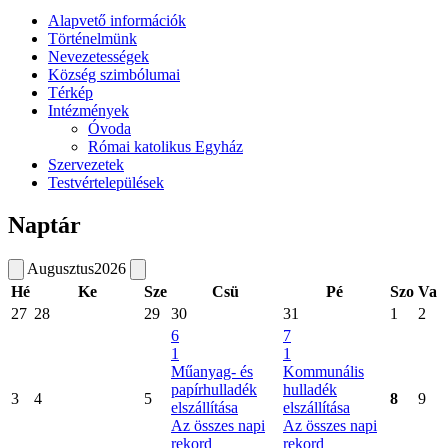
Alapvető információk
Történelmünk
Nevezetességek
Község szimbólumai
Térkép
Intézmények
Óvoda
Római katolikus Egyház
Szervezetek
Testvértelepülések
Naptár
Augusztus
2026
Hé
Ke
Sze
Csü
Pé
Szo
Va
27
28
29
30
31
1
2
6
7
1
1
Műanyag- és
Kommunális
papírhulladék
hulladék
3
4
5
8
9
elszállítása
elszállítása
Az összes napi
Az összes napi
rekord
rekord