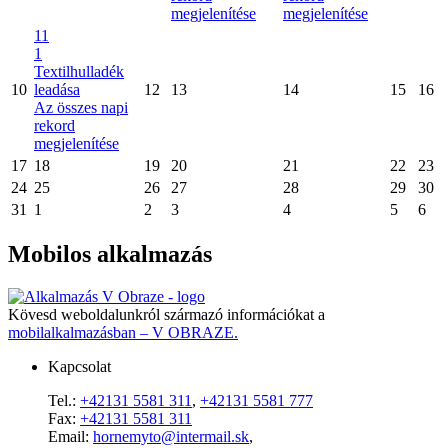
megjelenítése
megjelenítése
11
1
Textilhulladék
10
leadása
12
13
14
15
16
Az összes napi
rekord
megjelenítése
17
18
19
20
21
22
23
24
25
26
27
28
29
30
31
1
2
3
4
5
6
Mobilos alkalmazás
Kövesd weboldalunkról származó információkat a
mobilalkalmazásban – V OBRAZE.
Kapcsolat
Tel.:
+42131 5581 311
,
+42131 5581 777
Fax:
+42131 5581 311
Email:
hornemyto@intermail.sk
,