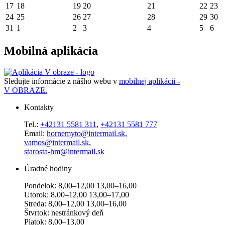
17
18
19
20
21
22
23
24
25
26
27
28
29
30
31
1
2
3
4
5
6
Mobilná aplikácia
Sledujte informácie z nášho webu v
mobilnej aplikácii -
V OBRAZE.
Kontakty
Tel.:
+42131 5581 311
,
+42131 5581 777
Email:
hornemyto@intermail.sk
,
vamos@intermail.sk
,
starosta-hm@intermail.sk
Úradné hodiny
Pondelok: 8,00–12,00 13,00–16,00
Utorok: 8,00–12,00 13,00–17,00
Streda: 8,00–12,00 13,00–16,00
Štvrtok: nestránkový deň
Piatok: 8,00–13,00