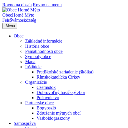
Rovno na obsah
Rovno na menu
Obec
Horné Mýto
Felsővámos
község
Menu
Obec
Základné informácie
História obce
Pamätihodnosti obce
Symboly obce
Mapa
Inštitúcie
Predškolské zariadenie (škôlka)
Rímskokatolícka Cirkev
Organizácie
Csemadok
Dobrovoľný hasičský zbor
Poľovníctvo
Partnerské obce
Bogyoszló
Združenie mýtnych obcí
Vasboldogasszony
Samospráva