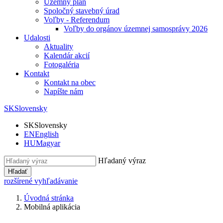
Územný plán
Spoločný stavebný úrad
Voľby - Referendum
Voľby do orgánov územnej samosprávy 2026
Udalosti
Aktuality
Kalendár akcií
Fotogaléria
Kontakt
Kontakt na obec
Napíšte nám
SK
Slovensky
SK
Slovensky
EN
English
HU
Magyar
Hľadaný výraz
Hľadať
rozšírené vyhľadávanie
Úvodná stránka
Mobilná aplikácia