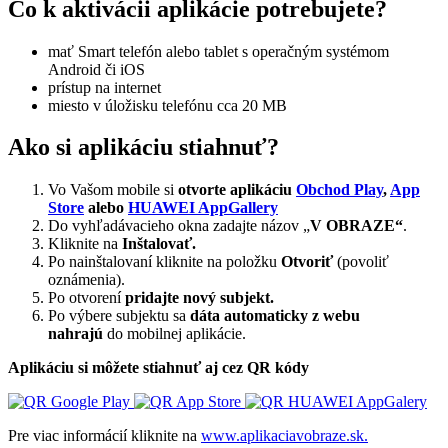
Čo k aktivácii aplikácie potrebujete?
mať Smart telefón alebo tablet s operačným systémom
Android či iOS
prístup na internet
miesto v úložisku telefónu cca 20 MB
Ako si aplikáciu stiahnuť?
Vo Vašom mobile si
otvorte aplikáciu
Obchod Play
,
App
Store
alebo
HUAWEI AppGallery
Do vyhľadávacieho okna zadajte názov „
V OBRAZE“
.
Kliknite na
Inštalovať.
Po nainštalovaní kliknite na položku
Otvoriť
(povoliť
oznámenia).
Po otvorení
pridajte nový subjekt.
Po výbere subjektu sa
dáta automaticky z webu
nahrajú
do mobilnej aplikácie.
Aplikáciu si môžete stiahnuť aj cez QR kódy
Pre viac informácií kliknite na
www.aplikaciavobraze.sk.