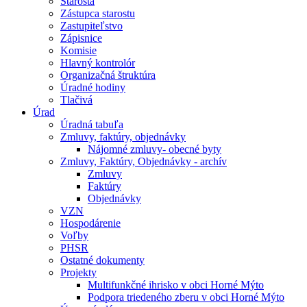
Starosta
Zástupca starostu
Zastupiteľstvo
Zápisnice
Komisie
Hlavný kontrolór
Organizačná štruktúra
Úradné hodiny
Tlačivá
Úrad
Úradná tabuľa
Zmluvy, faktúry, objednávky
Nájomné zmluvy- obecné byty
Zmluvy, Faktúry, Objednávky - archív
Zmluvy
Faktúry
Objednávky
VZN
Hospodárenie
Voľby
PHSR
Ostatné dokumenty
Projekty
Multifunkčné ihrisko v obci Horné Mýto
Podpora triedeného zberu v obci Horné Mýto