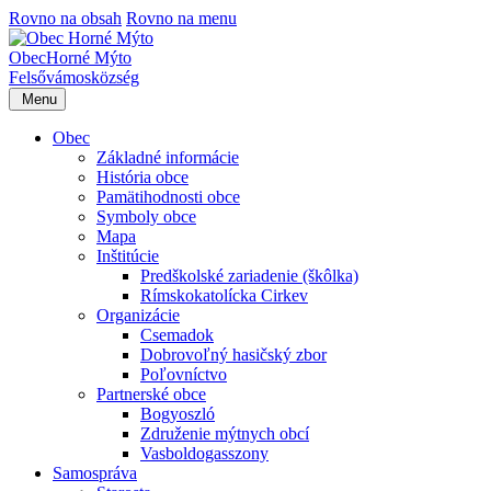
Rovno na obsah
Rovno na menu
Obec
Horné Mýto
Felsővámos
község
Menu
Obec
Základné informácie
História obce
Pamätihodnosti obce
Symboly obce
Mapa
Inštitúcie
Predškolské zariadenie (škôlka)
Rímskokatolícka Cirkev
Organizácie
Csemadok
Dobrovoľný hasičský zbor
Poľovníctvo
Partnerské obce
Bogyoszló
Združenie mýtnych obcí
Vasboldogasszony
Samospráva