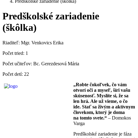
Predškolské zariadenie (škôlka)
Predškolské zariadenie
(škôlka)
Riaditeľ: Mgr. Venkovics Erika
Počet tried: 1
Počet učiteľov: Bc. Gerezdesová Mária
Počet detí: 22
„Robte čokoľvek, čo vám
otvorí oči a myseľ, šíri vašu
skúsenosť. Myslíte si, že sa
len hrá. Ale už vieme, o čo
ide. Stať sa živým a aktívnym
človekom, ktorý je doma
na tomto svete.“
– Domokos
Varga
Predškolské zariadenie je fáza