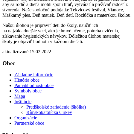
aby sa rodič a dieťa mohli spolu hrať, vytvárať a prežívať radosť z
stvorenia. Naše spoločné podujatia: Tekvicový festival, Vianoce,
Maškarný ples, Deň matiek, Deň detí, Rozlúčka s materskou školou.
Našou úlohou je pripraviť deti do školy, naučiť ich
na najzákladnejšie veci, ako je hravé učenie, potreba cvičenia,
získavanie hygienických návykov. Dôležitou úlohou materskej
školy je objaviť hodnotu v každom dieťati. .
aktualizované 15.02.2022
Obec
Základné informácie
História obce
Pamätihodnosti obce
Symboly obce
Mapa
Inštitúcie
Predškolské zariadenie (škôlka)
Rímskokatolícka Cirkev
Organizácie
Partnerské obce