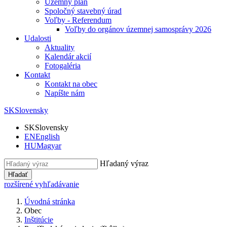
Územný plán
Spoločný stavebný úrad
Voľby - Referendum
Voľby do orgánov územnej samosprávy 2026
Udalosti
Aktuality
Kalendár akcií
Fotogaléria
Kontakt
Kontakt na obec
Napíšte nám
SK
Slovensky
SK
Slovensky
EN
English
HU
Magyar
Hľadaný výraz
Hľadať
rozšírené vyhľadávanie
Úvodná stránka
Obec
Inštitúcie