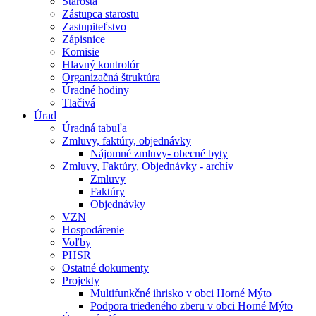
Starosta
Zástupca starostu
Zastupiteľstvo
Zápisnice
Komisie
Hlavný kontrolór
Organizačná štruktúra
Úradné hodiny
Tlačivá
Úrad
Úradná tabuľa
Zmluvy, faktúry, objednávky
Nájomné zmluvy- obecné byty
Zmluvy, Faktúry, Objednávky - archív
Zmluvy
Faktúry
Objednávky
VZN
Hospodárenie
Voľby
PHSR
Ostatné dokumenty
Projekty
Multifunkčné ihrisko v obci Horné Mýto
Podpora triedeného zberu v obci Horné Mýto