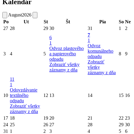
Kalendár
August
2026
Po
Ut
St
Št
Pia
So
Ne
27
28
29
30
31
1
2
7
6
1
1
Odvoz
Odvoz plastového
komunálneho
3
4
5
a papierového
8
9
odpadu
odpadu
Zobraziť
Zobraziť všetky
všetky
záznamy z dňa
záznamy z dňa
11
1
Odovzdávanie
10
textilného
12
13
14
15
16
odpadu
Zobraziť všetky
záznamy z dňa
17
18
19
20
21
22
23
24
25
26
27
28
29
30
31
1
2
3
4
5
6