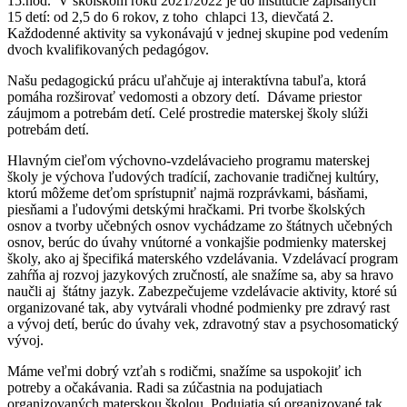
15.hod. V školskom roku 2021/2022 je do inštitúcie zapísaných
15 detí: od 2,5 do 6 rokov, z toho chlapci 13, dievčatá 2.
Každodenné aktivity sa vykonávajú v jednej skupine pod vedením
dvoch kvalifikovaných pedagógov.
Našu pedagogickú prácu uľahčuje aj interaktívna tabuľa, ktorá
pomáha rozširovať vedomosti a obzory detí. Dávame priestor
záujmom a potrebám detí. Celé prostredie materskej školy slúži
potrebám detí.
Hlavným cieľom výchovno-vzdelávacieho programu materskej
školy je výchova ľudových tradícií, zachovanie tradičnej kultúry,
ktorú môžeme deťom sprístupniť najmä rozprávkami, básňami,
piesňami a ľudovými detskými hračkami. Pri tvorbe školských
osnov a tvorby učebných osnov vychádzame zo štátnych učebných
osnov, berúc do úvahy vnútorné a vonkajšie podmienky materskej
školy, ako aj špecifiká materského vzdelávania. Vzdelávací program
zahŕňa aj rozvoj jazykových zručností, ale snažíme sa, aby sa hravo
naučli aj štátny jazyk. Zabezpečujeme vzdelávacie aktivity, ktoré sú
organizované tak, aby vytvárali vhodné podmienky pre zdravý rast
a vývoj detí, berúc do úvahy vek, zdravotný stav a psychosomatický
vývoj.
Máme veľmi dobrý vzťah s rodičmi, snažíme sa uspokojiť ich
potreby a očakávania. Radi sa zúčastnia na podujatiach
organizovaných materskou školou. Podujatia sú organizované tak,