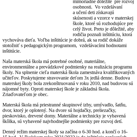
mimoriadne dôležité pre rozvoj
osobnosti. Vo vzdelávaní
a učení deti získavajú
skúsenosti a vzorce v materskej
škole, ktoré sú rozhodujúce pre
celý život. Preto je dôležité, aby
rodičia poznali inštitúciu, ktorá
vychováva dieťa. Voľba inštitúcie je dobrá, ak sa rodič dokáže
stotožniť s pedagogickým programom, vzdelávacími hodnotami
inštitúcie.
Naša materská škola má potrebné osobné, materiálne,
environmentálne a prevádzkové podmienky na realizáciu programu
školy. Na splnenie cieľa materská škola zamestnáva kvalifikovaných
učiteľov. Poskytujeme stravovanie deťom 3x jedlá denne. Budova
materskej školy bola zrekonštruovaná v roku 2010, nad budovou sú
nájomné byty. Oproti materskej škole je základná škola.
Zriaďovateľom je obec.
Materská škola má priestranné skupinové izby, umývadlo, šatňu,
dvor, ktorý je oplotený. Na dvore sú hojdačky, preliezačky,
pieskovisko, drevené domy. Materiálne a technicky je vybavená
škôlka, sú vybavené najvhodnejšie podmienky pre rozvoj detí.
Denný režim materskej školy sa začína o 6-30 hod. a končí o 16-