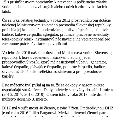
15 s príslušenstvom potrebným k prevedeniu požiarneho zásahu
vodou alebo penou z vlastných alebo cudzích zdrojov hasiacich
látok.
Čo sa týka ostatnej techniky, v roku 2012 prostredníctvom dotácie
udelenej Ministerstvom životného prostredia Slovenskej republiky,
prebehla jej kompletná modernizácia, boli zakúpené najmä nové
hadice, kalové čerpadlá, agregátor, prúdnice, pracovné rovnošaty,
teleskopický rebrík, hydrantový nádstavec a iné veci potrebné pre
záchranné práce súvisiace s povodňami.
Vo februári 2016 náš zbor dostal od Ministerstva vnútra Slovenskej
republiky k hore uvedenému hasičskému autu aj jeden
protipovodňový vozík, ktorý má nasledovnú výbavu: generátor,
kalové čerpadlo, plávajúce čerpadlo, ponorné čerpadlo, hadice,
savice, ručné náradia, reflektor so statívom a protipovodňové
bariéry.
Ešte môžeme byť pyšní aj na to, že sa odkedy v našom okrese
usporiadajú sútaže Iveco Daily, odvtedy sme vždy dosiahli 1. miesto
(2016, 2017, 2018, 2019). Okrem toho v roku 2017 naše druhé
mužstvo dosiahlo 3. miesto.
DHZ má v súčasnosti 40 členov, z toho 7 žien. Predsedkyňou DHZ
je od roku 2016 Ildikó Bugárová. Medzi aktívnými členmi patria: