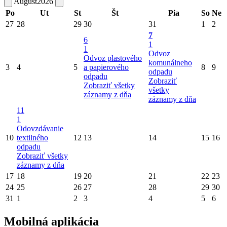
August
2026
Po
Ut
St
Št
Pia
So
Ne
27
28
29
30
31
1
2
7
6
1
1
Odvoz
Odvoz plastového
komunálneho
3
4
5
a papierového
8
9
odpadu
odpadu
Zobraziť
Zobraziť všetky
všetky
záznamy z dňa
záznamy z dňa
11
1
Odovzdávanie
10
textilného
12
13
14
15
16
odpadu
Zobraziť všetky
záznamy z dňa
17
18
19
20
21
22
23
24
25
26
27
28
29
30
31
1
2
3
4
5
6
Mobilná aplikácia