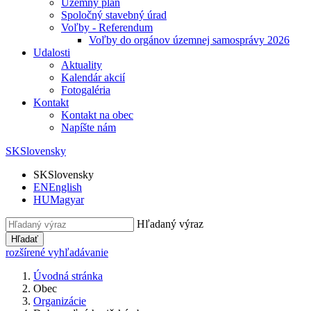
Územný plán
Spoločný stavebný úrad
Voľby - Referendum
Voľby do orgánov územnej samosprávy 2026
Udalosti
Aktuality
Kalendár akcií
Fotogaléria
Kontakt
Kontakt na obec
Napíšte nám
SK
Slovensky
SK
Slovensky
EN
English
HU
Magyar
Hľadaný výraz
Hľadať
rozšírené vyhľadávanie
Úvodná stránka
Obec
Organizácie