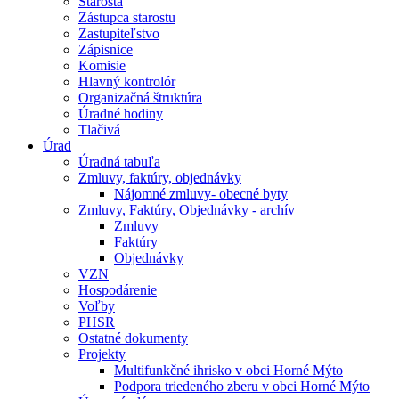
Starosta
Zástupca starostu
Zastupiteľstvo
Zápisnice
Komisie
Hlavný kontrolór
Organizačná štruktúra
Úradné hodiny
Tlačivá
Úrad
Úradná tabuľa
Zmluvy, faktúry, objednávky
Nájomné zmluvy- obecné byty
Zmluvy, Faktúry, Objednávky - archív
Zmluvy
Faktúry
Objednávky
VZN
Hospodárenie
Voľby
PHSR
Ostatné dokumenty
Projekty
Multifunkčné ihrisko v obci Horné Mýto
Podpora triedeného zberu v obci Horné Mýto