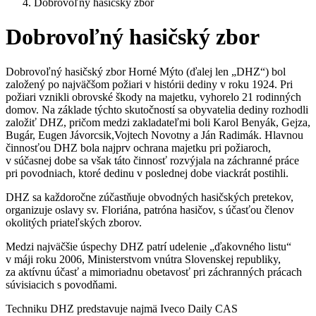
Dobrovoľný hasičský zbor
Dobrovoľný hasičský zbor
Dobrovoľný hasičský zbor Horné Mýto (ďalej len „DHZ“) bol
založený po najväčšom požiari v histórii dediny v roku 1924. Pri
požiari vznikli obrovské škody na majetku, vyhorelo 21 rodinných
domov. Na základe týchto skutočností sa obyvatelia dediny rozhodli
založiť DHZ, pričom medzi zakladateľmi boli Karol Benyák, Gejza,
Bugár, Eugen Jávorcsik,Vojtech Novotny a Ján Radimák. Hlavnou
činnosťou DHZ bola najprv ochrana majetku pri požiaroch,
v súčasnej dobe sa však táto činnosť rozvýjala na záchranné práce
pri povodniach, ktoré dedinu v poslednej dobe viackrát postihli.
DHZ sa každoročne zúčastňuje obvodných hasičských pretekov,
organizuje oslavy sv. Floriána, patróna hasičov, s účasťou členov
okolitých priateľských zborov.
Medzi najväčšie úspechy DHZ patrí udelenie „ďakovného listu“
v máji roku 2006, Ministerstvom vnútra Slovenskej republiky,
za aktívnu účasť a mimoriadnu obetavosť pri záchranných prácach
súvisiacich s povodňami.
Techniku DHZ predstavuje najmä Iveco Daily CAS