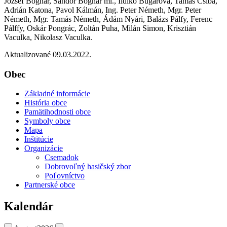
József Bognár, Sándor Bognár ml., Ildikó Bugárová, Tamás Csiba,
Adrián Katona, Pavol Kálmán, Ing. Peter Németh, Mgr. Peter
Németh, Mgr. Tamás Németh, Ádám Nyári, Balázs Pálfy, Ferenc
Pálffy, Oskár Pongrác, Zoltán Puha, Milán Simon, Krisztián
Vaculka, Nikolasz Vaculka.
Aktualizované 09.03.2022.
Obec
Základné informácie
História obce
Pamätihodnosti obce
Symboly obce
Mapa
Inštitúcie
Organizácie
Csemadok
Dobrovoľný hasičský zbor
Poľovníctvo
Partnerské obce
Kalendár