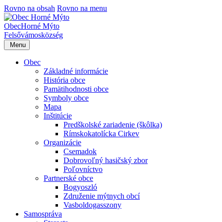
Rovno na obsah
Rovno na menu
Obec
Horné Mýto
Felsővámos
község
Menu
Obec
Základné informácie
História obce
Pamätihodnosti obce
Symboly obce
Mapa
Inštitúcie
Predškolské zariadenie (škôlka)
Rímskokatolícka Cirkev
Organizácie
Csemadok
Dobrovoľný hasičský zbor
Poľovníctvo
Partnerské obce
Bogyoszló
Združenie mýtnych obcí
Vasboldogasszony
Samospráva