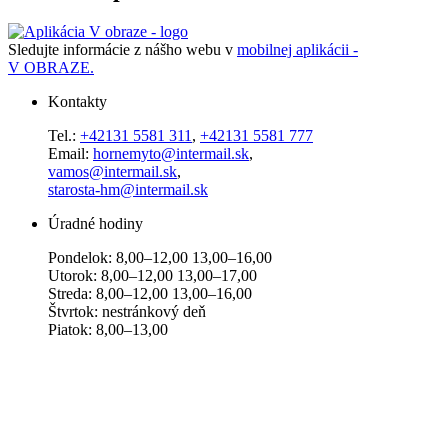
Sledujte informácie z nášho webu v
mobilnej aplikácii -
V OBRAZE.
Kontakty
Tel.:
+42131 5581 311
,
+42131 5581 777
Email:
hornemyto@intermail.sk
,
vamos@intermail.sk
,
starosta-hm@intermail.sk
Úradné hodiny
Pondelok: 8,00–12,00 13,00–16,00
Utorok: 8,00–12,00 13,00–17,00
Streda: 8,00–12,00 13,00–16,00
Štvrtok: nestránkový deň
Piatok: 8,00–13,00