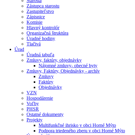
Starosta
Zástupca starostu
Zastupiteľstvo
Zápisnice
Komisie
Hlavný kontrolór
Organizačná štruktúra
Úradné hodiny
Tlačivá
Úrad
Úradná tabuľa
Zmluvy, faktúry, objednávky
Nájomné zmluvy- obecné byty
Zmluvy, Faktúry, Objednávky - archív
Zmluvy
Faktúry
Objednávky
VZN
Hospodárenie
Voľby
PHSR
Ostatné dokumenty
Projekty
Multifunkčné ihrisko v obci Horné Mýto
Podpora triedeného zberu v obci Horné Mýto