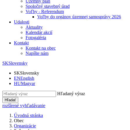
Územný plán
Spoločný stavebný úrad
Voľby - Referendum
Voľby do orgánov územnej samosprávy 2026
Udalosti
Aktuality
Kalendár akcií
Fotogaléria
Kontakt
Kontakt na obec
Napíšte nám
SK
Slovensky
SK
Slovensky
EN
English
HU
Magyar
Hľadaný výraz
Hľadať
rozšírené vyhľadávanie
Úvodná stránka
Obec
Organizácie