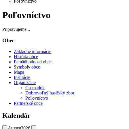
Poľovníctvo
Poľovníctvo
Pripravujeme...
Obec
Základné informácie
História obce
Pamätihodnosti obce
Symboly obce
Mapa
Inštitúcie
Organizácie
Csemadok
Dobrovoľný hasičský zbor
Poľovníctvo
Partnerské obce
Kalendár
August
2026