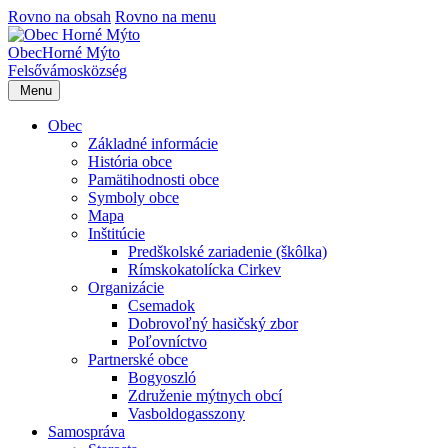
Rovno na obsah
Rovno na menu
Obec
Horné Mýto
Felsővámos
község
Menu
Obec
Základné informácie
História obce
Pamätihodnosti obce
Symboly obce
Mapa
Inštitúcie
Predškolské zariadenie (škôlka)
Rímskokatolícka Cirkev
Organizácie
Csemadok
Dobrovoľný hasičský zbor
Poľovníctvo
Partnerské obce
Bogyoszló
Združenie mýtnych obcí
Vasboldogasszony
Samospráva