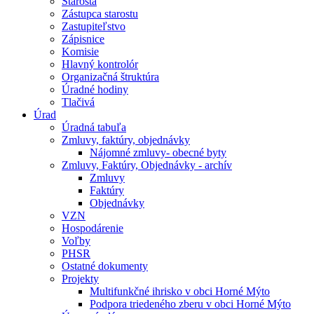
Starosta
Zástupca starostu
Zastupiteľstvo
Zápisnice
Komisie
Hlavný kontrolór
Organizačná štruktúra
Úradné hodiny
Tlačivá
Úrad
Úradná tabuľa
Zmluvy, faktúry, objednávky
Nájomné zmluvy- obecné byty
Zmluvy, Faktúry, Objednávky - archív
Zmluvy
Faktúry
Objednávky
VZN
Hospodárenie
Voľby
PHSR
Ostatné dokumenty
Projekty
Multifunkčné ihrisko v obci Horné Mýto
Podpora triedeného zberu v obci Horné Mýto