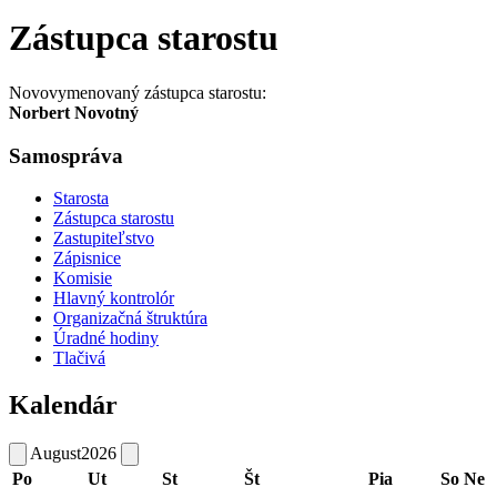
Zástupca starostu
Novovymenovaný zástupca starostu:
Norbert Novotný
Samospráva
Starosta
Zástupca starostu
Zastupiteľstvo
Zápisnice
Komisie
Hlavný kontrolór
Organizačná štruktúra
Úradné hodiny
Tlačivá
Kalendár
August
2026
Po
Ut
St
Št
Pia
So
Ne