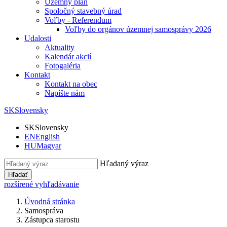
Územný plán
Spoločný stavebný úrad
Voľby - Referendum
Voľby do orgánov územnej samosprávy 2026
Udalosti
Aktuality
Kalendár akcií
Fotogaléria
Kontakt
Kontakt na obec
Napíšte nám
SK
Slovensky
SK
Slovensky
EN
English
HU
Magyar
Hľadaný výraz
Hľadať
rozšírené vyhľadávanie
Úvodná stránka
Samospráva
Zástupca starostu