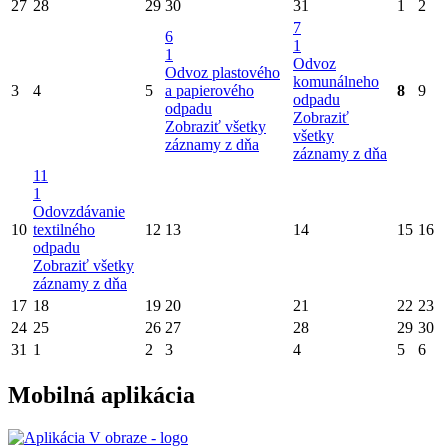
27
28
29
30
31
1
2
7
6
1
1
Odvoz
Odvoz plastového
komunálneho
3
4
5
a papierového
8
9
odpadu
odpadu
Zobraziť
Zobraziť všetky
všetky
záznamy z dňa
záznamy z dňa
11
1
Odovzdávanie
10
textilného
12
13
14
15
16
odpadu
Zobraziť všetky
záznamy z dňa
17
18
19
20
21
22
23
24
25
26
27
28
29
30
31
1
2
3
4
5
6
Mobilná aplikácia