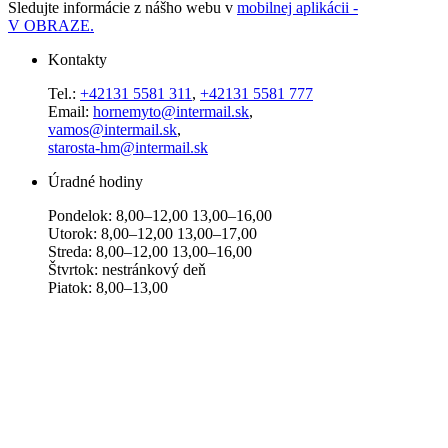
Sledujte informácie z nášho webu v
mobilnej aplikácii -
V OBRAZE.
Kontakty
Tel.:
+42131 5581 311
,
+42131 5581 777
Email:
hornemyto@intermail.sk
,
vamos@intermail.sk
,
starosta-hm@intermail.sk
Úradné hodiny
Pondelok: 8,00–12,00 13,00–16,00
Utorok: 8,00–12,00 13,00–17,00
Streda: 8,00–12,00 13,00–16,00
Štvrtok: nestránkový deň
Piatok: 8,00–13,00