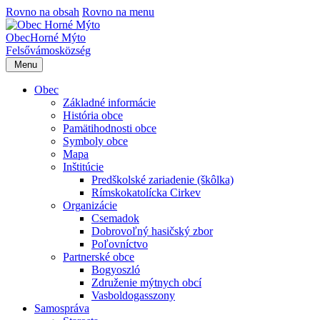
Rovno na obsah
Rovno na menu
Obec
Horné Mýto
Felsővámos
község
Menu
Obec
Základné informácie
História obce
Pamätihodnosti obce
Symboly obce
Mapa
Inštitúcie
Predškolské zariadenie (škôlka)
Rímskokatolícka Cirkev
Organizácie
Csemadok
Dobrovoľný hasičský zbor
Poľovníctvo
Partnerské obce
Bogyoszló
Združenie mýtnych obcí
Vasboldogasszony
Samospráva