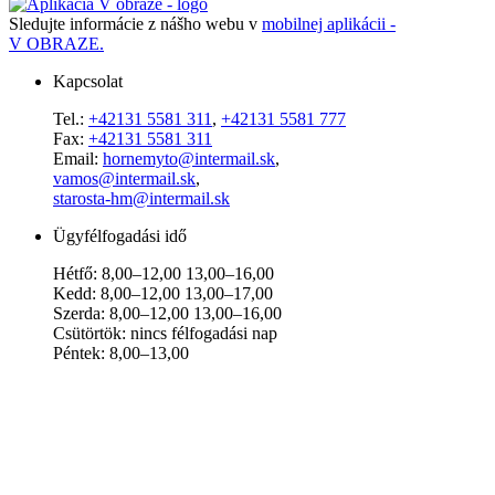
Sledujte informácie z nášho webu v
mobilnej aplikácii -
V OBRAZE.
Kapcsolat
Tel.:
+42131 5581 311
,
+42131 5581 777
Fax:
+42131 5581 311
Email:
hornemyto@intermail.sk
,
vamos@intermail.sk
,
starosta-hm@intermail.sk
Ügyfélfogadási idő
Hétfő: 8,00–12,00 13,00–16,00
Kedd: 8,00–12,00 13,00–17,00
Szerda: 8,00–12,00 13,00–16,00
Csütörtök: nincs félfogadási nap
Péntek: 8,00–13,00