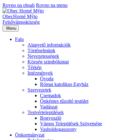
Rovno na obsah
Rovno na menu
Obec
Horné Mýto
Felsővámos
község
Menu
Falu
Alapvető információk
Történelmünk
Nevezetességek
Község szimbólumai
Térkép
Intézmények
Óvoda
Római katolikus Egyház
Szervezetek
Csemadok
Önkéntes tűzoltó testület
Vadászat
Testvértelepülések
Bogyoszló
Vámos Települések Szövetsége
Vasboldogasszony
Önkormányzat