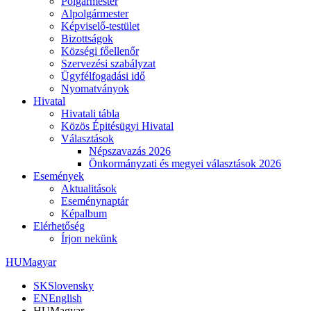
Polgármester
Alpolgármester
Képviselő-testület
Bizottságok
Községi főellenőr
Szervezési szabályzat
Ügyfélfogadási idő
Nyomatványok
Hivatal
Hivatali tábla
Közös Épitésügyi Hivatal
Választások
Népszavazás 2026
Önkormányzati és megyei választások 2026
Események
Aktualitások
Eseménynaptár
Képalbum
Elérhetőség
Írjon nekünk
HU
Magyar
SK
Slovensky
EN
English
HU
Magyar