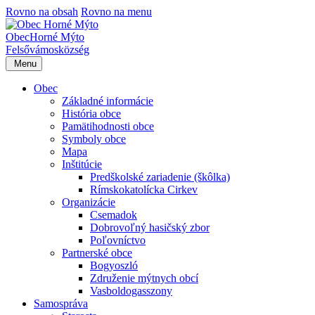
Rovno na obsah
Rovno na menu
Obec
Horné Mýto
Felsővámos
község
Menu
Obec
Základné informácie
História obce
Pamätihodnosti obce
Symboly obce
Mapa
Inštitúcie
Predškolské zariadenie (škôlka)
Rímskokatolícka Cirkev
Organizácie
Csemadok
Dobrovoľný hasičský zbor
Poľovníctvo
Partnerské obce
Bogyoszló
Združenie mýtnych obcí
Vasboldogasszony
Samospráva