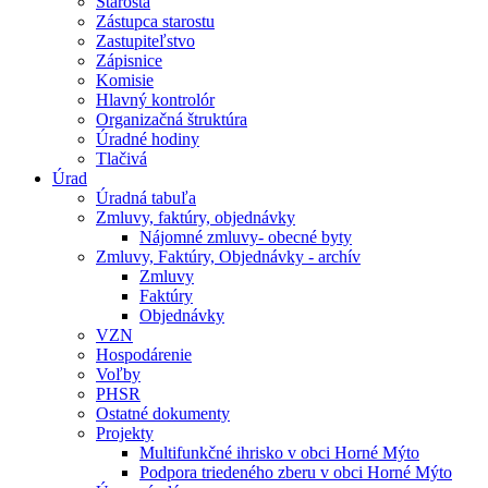
Starosta
Zástupca starostu
Zastupiteľstvo
Zápisnice
Komisie
Hlavný kontrolór
Organizačná štruktúra
Úradné hodiny
Tlačivá
Úrad
Úradná tabuľa
Zmluvy, faktúry, objednávky
Nájomné zmluvy- obecné byty
Zmluvy, Faktúry, Objednávky - archív
Zmluvy
Faktúry
Objednávky
VZN
Hospodárenie
Voľby
PHSR
Ostatné dokumenty
Projekty
Multifunkčné ihrisko v obci Horné Mýto
Podpora triedeného zberu v obci Horné Mýto