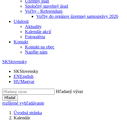
Územný plán
Spoločný stavebný úrad
Voľby - Referendum
Voľby do orgánov územnej samosprávy 2026
Udalosti
Aktuality
Kalendár akcií
Fotogaléria
Kontakt
Kontakt na obec
Napíšte nám
SK
Slovensky
SK
Slovensky
EN
English
HU
Magyar
Hľadaný výraz
Hľadať
rozšírené vyhľadávanie
Úvodná stránka
Kalendár