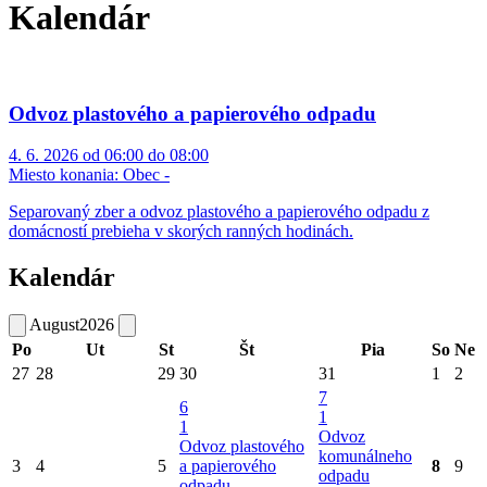
Kalendár
Odvoz plastového a papierového odpadu
4. 6. 2026 od 06:00 do 08:00
Miesto konania:
Obec -
Separovaný zber a odvoz plastového a papierového odpadu z
domácností prebieha v skorých ranných hodinách.
Kalendár
August
2026
Po
Ut
St
Št
Pia
So
Ne
27
28
29
30
31
1
2
7
6
1
1
Odvoz
Odvoz plastového
komunálneho
3
4
5
a papierového
8
9
odpadu
odpadu