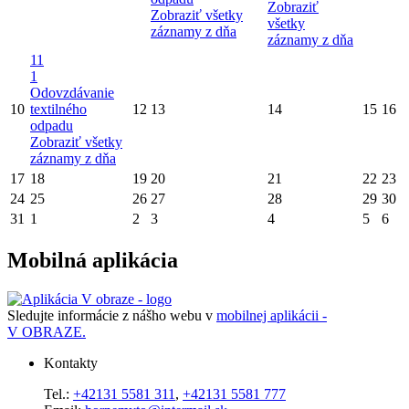
Zobraziť
Zobraziť všetky
všetky
záznamy z dňa
záznamy z dňa
11
1
Odovzdávanie
10
textilného
12
13
14
15
16
odpadu
Zobraziť všetky
záznamy z dňa
17
18
19
20
21
22
23
24
25
26
27
28
29
30
31
1
2
3
4
5
6
Mobilná aplikácia
Sledujte informácie z nášho webu v
mobilnej aplikácii -
V OBRAZE.
Kontakty
Tel.:
+42131 5581 311
,
+42131 5581 777