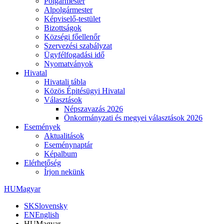
Polgármester
Alpolgármester
Képviselő-testület
Bizottságok
Községi főellenőr
Szervezési szabályzat
Ügyfélfogadási idő
Nyomatványok
Hivatal
Hivatali tábla
Közös Épitésügyi Hivatal
Választások
Népszavazás 2026
Önkormányzati és megyei választások 2026
Események
Aktualitások
Eseménynaptár
Képalbum
Elérhetőség
Írjon nekünk
HU
Magyar
SK
Slovensky
EN
English
HU
Magyar