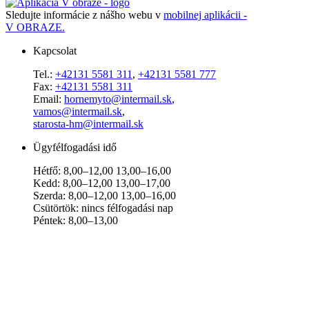
Sledujte informácie z nášho webu v
mobilnej aplikácii -
V OBRAZE.
Kapcsolat
Tel.:
+42131 5581 311
,
+42131 5581 777
Fax:
+42131 5581 311
Email:
hornemyto@intermail.sk
,
vamos@intermail.sk
,
starosta-hm@intermail.sk
Ügyfélfogadási idő
Hétfő: 8,00–12,00 13,00–16,00
Kedd: 8,00–12,00 13,00–17,00
Szerda: 8,00–12,00 13,00–16,00
Csütörtök: nincs félfogadási nap
Péntek: 8,00–13,00