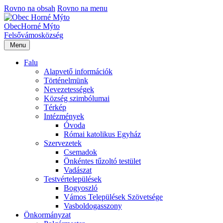
Rovno na obsah
Rovno na menu
Obec
Horné Mýto
Felsővámos
község
Menu
Falu
Alapvető információk
Történelmünk
Nevezetességek
Község szimbólumai
Térkép
Intézmények
Óvoda
Római katolikus Egyház
Szervezetek
Csemadok
Önkéntes tűzoltó testület
Vadászat
Testvértelepülések
Bogyoszló
Vámos Települések Szövetsége
Vasboldogasszony
Önkormányzat