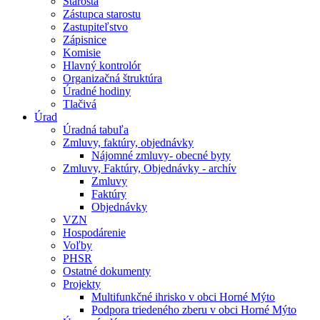
Starosta
Zástupca starostu
Zastupiteľstvo
Zápisnice
Komisie
Hlavný kontrolór
Organizačná štruktúra
Úradné hodiny
Tlačivá
Úrad
Úradná tabuľa
Zmluvy, faktúry, objednávky
Nájomné zmluvy- obecné byty
Zmluvy, Faktúry, Objednávky - archív
Zmluvy
Faktúry
Objednávky
VZN
Hospodárenie
Voľby
PHSR
Ostatné dokumenty
Projekty
Multifunkčné ihrisko v obci Horné Mýto
Podpora triedeného zberu v obci Horné Mýto