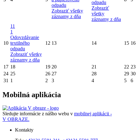
odpadu
odpadu
Zobraziť
Zobraziť všetky
všetky
záznamy z dňa
záznamy z dňa
11
1
Odovzdávanie
10
textilného
12
13
14
15
16
odpadu
Zobraziť všetky
záznamy z dňa
17
18
19
20
21
22
23
24
25
26
27
28
29
30
31
1
2
3
4
5
6
Mobilná aplikácia
Sledujte informácie z nášho webu v
mobilnej aplikácii -
V OBRAZE.
Kontakty