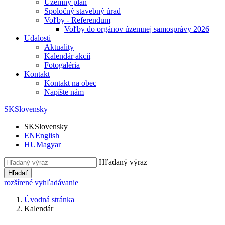
Územný plán
Spoločný stavebný úrad
Voľby - Referendum
Voľby do orgánov územnej samosprávy 2026
Udalosti
Aktuality
Kalendár akcií
Fotogaléria
Kontakt
Kontakt na obec
Napíšte nám
SK
Slovensky
SK
Slovensky
EN
English
HU
Magyar
Hľadaný výraz
Hľadať
rozšírené vyhľadávanie
Úvodná stránka
Kalendár