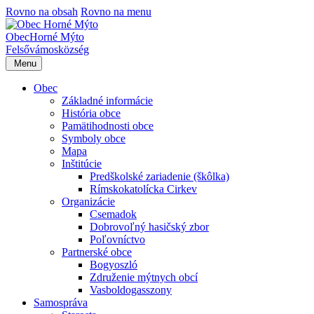
Rovno na obsah
Rovno na menu
Obec
Horné Mýto
Felsővámos
község
Menu
Obec
Základné informácie
História obce
Pamätihodnosti obce
Symboly obce
Mapa
Inštitúcie
Predškolské zariadenie (škôlka)
Rímskokatolícka Cirkev
Organizácie
Csemadok
Dobrovoľný hasičský zbor
Poľovníctvo
Partnerské obce
Bogyoszló
Združenie mýtnych obcí
Vasboldogasszony
Samospráva