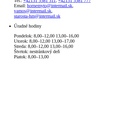
Tel.:
+42131 5581 311
,
+42131 5581 777
Email:
hornemyto@intermail.sk
,
vamos@intermail.sk
,
starosta-hm@intermail.sk
Úradné hodiny
Pondelok: 8,00–12,00 13,00–16,00
Utorok: 8,00–12,00 13,00–17,00
Streda: 8,00–12,00 13,00–16,00
Štvrtok: nestránkový deň
Piatok: 8,00–13,00