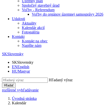
Územný plán
Spoločný stavebný úrad
Voľby - Referendum
Voľby do orgánov územnej samosprávy 2026
Udalosti
Aktuality
Kalendár akcií
Fotogaléria
Kontakt
Kontakt na obec
Napíšte nám
SK
Slovensky
SK
Slovensky
EN
English
HU
Magyar
Hľadaný výraz
Hľadať
rozšírené vyhľadávanie
Úvodná stránka
Kalendár