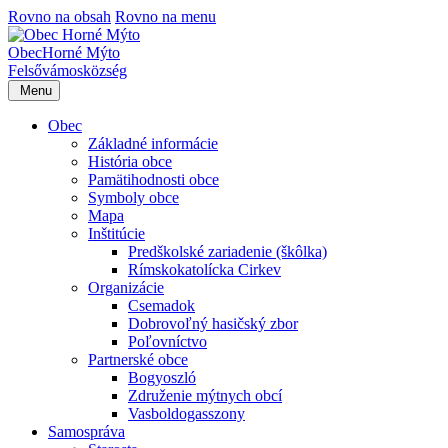
Rovno na obsah
Rovno na menu
Obec
Horné Mýto
Felsővámos
község
Menu
Obec
Základné informácie
História obce
Pamätihodnosti obce
Symboly obce
Mapa
Inštitúcie
Predškolské zariadenie (škôlka)
Rímskokatolícka Cirkev
Organizácie
Csemadok
Dobrovoľný hasičský zbor
Poľovníctvo
Partnerské obce
Bogyoszló
Združenie mýtnych obcí
Vasboldogasszony
Samospráva