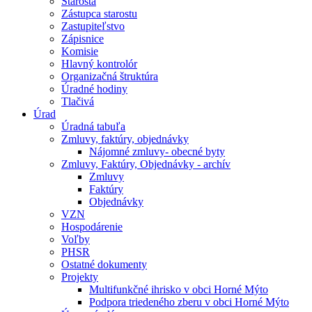
Starosta
Zástupca starostu
Zastupiteľstvo
Zápisnice
Komisie
Hlavný kontrolór
Organizačná štruktúra
Úradné hodiny
Tlačivá
Úrad
Úradná tabuľa
Zmluvy, faktúry, objednávky
Nájomné zmluvy- obecné byty
Zmluvy, Faktúry, Objednávky - archív
Zmluvy
Faktúry
Objednávky
VZN
Hospodárenie
Voľby
PHSR
Ostatné dokumenty
Projekty
Multifunkčné ihrisko v obci Horné Mýto
Podpora triedeného zberu v obci Horné Mýto