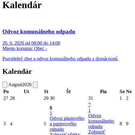
Kalendár
Odvoz komunálneho odpadu
26. 6. 2026 od 08:00 do 14:00
Miesto konania:
Obec -
Pravidelný zber a odvoz komunálneho odpadu z domácností.
Kalendár
August
2026
Po
Ut
St
Št
Pia
So
Ne
27
28
29
30
31
1
2
7
6
1
1
Odvoz
Odvoz plastového
komunálneho
3
4
5
a papierového
8
9
odpadu
odpadu
Zobraziť
Zobraziť všetky