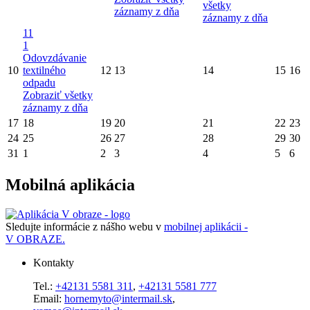
všetky
záznamy z dňa
záznamy z dňa
11
1
Odovzdávanie
10
textilného
12
13
14
15
16
odpadu
Zobraziť všetky
záznamy z dňa
17
18
19
20
21
22
23
24
25
26
27
28
29
30
31
1
2
3
4
5
6
Mobilná aplikácia
Sledujte informácie z nášho webu v
mobilnej aplikácii -
V OBRAZE.
Kontakty
Tel.:
+42131 5581 311
,
+42131 5581 777
Email:
hornemyto@intermail.sk
,