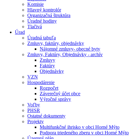
Komisie
Hlavný kontrolór
Organizačná štruktúra
Úradné hodiny
Tlačivá
Úrad
Úradná tabuľa
Zmluvy, faktúry, objednávky
Nájomné zmluvy- obecné byty
Zmluvy, Faktúry, Objednávky - archív
Zmluvy
Faktúry
Objednávky
VZN
Hospodárenie
Rozpočet
Záverečný účet obce
Výročné správy
Voľby
PHSR
Ostatné dokumenty
Projekty
Multifunkčné ihrisko v obci Horné Mýto
Podpora triedeného zberu v obci Horné Mýto
Územný plán