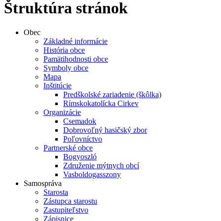
Štruktúra stránok
Obec
Základné informácie
História obce
Pamätihodnosti obce
Symboly obce
Mapa
Inštitúcie
Predškolské zariadenie (škôlka)
Rímskokatolícka Cirkev
Organizácie
Csemadok
Dobrovoľný hasičský zbor
Poľovníctvo
Partnerské obce
Bogyoszló
Združenie mýtnych obcí
Vasboldogasszony
Samospráva
Starosta
Zástupca starostu
Zastupiteľstvo
Zápisnice