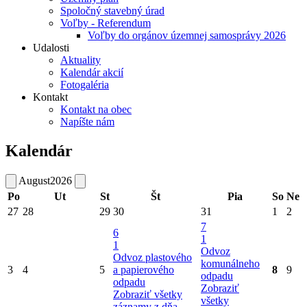
Spoločný stavebný úrad
Voľby - Referendum
Voľby do orgánov územnej samosprávy 2026
Udalosti
Aktuality
Kalendár akcií
Fotogaléria
Kontakt
Kontakt na obec
Napíšte nám
Kalendár
August
2026
Po
Ut
St
Št
Pia
So
Ne
27
28
29
30
31
1
2
7
6
1
1
Odvoz
Odvoz plastového
komunálneho
3
4
5
a papierového
8
9
odpadu
odpadu
Zobraziť
Zobraziť všetky
všetky
záznamy z dňa