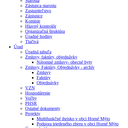
Starosta
Zástupca starostu
Zastupiteľstvo
Zápisnice
Komisie
Hlavný kontrolór
Organizačná štruktúra
Úradné hodiny
Tlačivá
Úrad
Úradná tabuľa
Zmluvy, faktúry, objednávky
Nájomné zmluvy- obecné byty
Zmluvy, Faktúry, Objednávky - archív
Zmluvy
Faktúry
Objednávky
VZN
Hospodárenie
Voľby
PHSR
Ostatné dokumenty
Projekty
Multifunkčné ihrisko v obci Horné Mýto
Podpora triedeného zberu v obci Horné Mýto