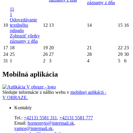
záznamy z dňa
11
1
Odovzdávanie
10
textilného
12
13
14
15
16
odpadu
Zobraziť všetky
záznamy z dňa
17
18
19
20
21
22
23
24
25
26
27
28
29
30
31
1
2
3
4
5
6
Mobilná aplikácia
Sledujte informácie z nášho webu v
mobilnej aplikácii -
V OBRAZE.
Kontakty
Tel.:
+42131 5581 311
,
+42131 5581 777
Email:
hornemyto@intermail.sk
,
vamos@intermail.sk
,