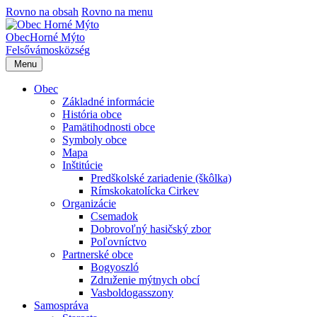
Rovno na obsah
Rovno na menu
Obec
Horné Mýto
Felsővámos
község
Menu
Obec
Základné informácie
História obce
Pamätihodnosti obce
Symboly obce
Mapa
Inštitúcie
Predškolské zariadenie (škôlka)
Rímskokatolícka Cirkev
Organizácie
Csemadok
Dobrovoľný hasičský zbor
Poľovníctvo
Partnerské obce
Bogyoszló
Združenie mýtnych obcí
Vasboldogasszony
Samospráva