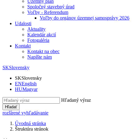
Územný plán
Spoločný stavebný úrad
Voľby - Referendum
Voľby do orgánov územnej samosprávy 2026
Udalosti
Aktuality
Kalendár akcií
Fotogaléria
Kontakt
Kontakt na obec
Napíšte nám
SK
Slovensky
SK
Slovensky
EN
English
HU
Magyar
Hľadaný výraz
Hľadať
rozšírené vyhľadávanie
Úvodná stránka
Štruktúra stránok