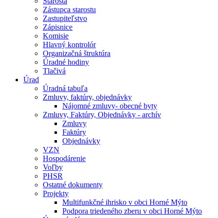
Starosta
Zástupca starostu
Zastupiteľstvo
Zápisnice
Komisie
Hlavný kontrolór
Organizačná štruktúra
Úradné hodiny
Tlačivá
Úrad
Úradná tabuľa
Zmluvy, faktúry, objednávky
Nájomné zmluvy- obecné byty
Zmluvy, Faktúry, Objednávky - archív
Zmluvy
Faktúry
Objednávky
VZN
Hospodárenie
Voľby
PHSR
Ostatné dokumenty
Projekty
Multifunkčné ihrisko v obci Horné Mýto
Podpora triedeného zberu v obci Horné Mýto