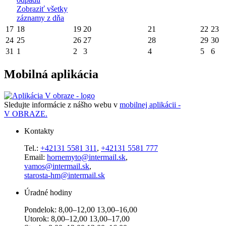
Zobraziť všetky
záznamy z dňa
17
18
19
20
21
22
23
24
25
26
27
28
29
30
31
1
2
3
4
5
6
Mobilná aplikácia
Sledujte informácie z nášho webu v
mobilnej aplikácii -
V OBRAZE.
Kontakty
Tel.:
+42131 5581 311
,
+42131 5581 777
Email:
hornemyto@intermail.sk
,
vamos@intermail.sk
,
starosta-hm@intermail.sk
Úradné hodiny
Pondelok: 8,00–12,00 13,00–16,00
Utorok: 8,00–12,00 13,00–17,00