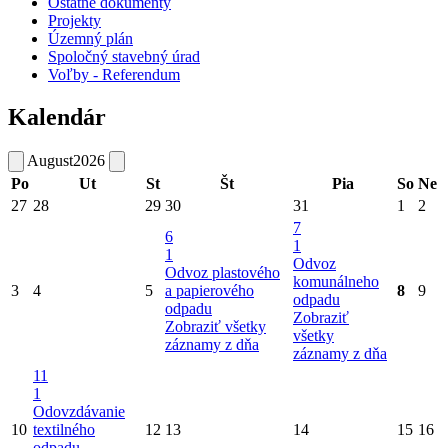
Ostatné dokumenty
Projekty
Územný plán
Spoločný stavebný úrad
Voľby - Referendum
Kalendár
August
2026
Po
Ut
St
Št
Pia
So
Ne
27
28
29
30
31
1
2
7
6
1
1
Odvoz
Odvoz plastového
komunálneho
3
4
5
a papierového
8
9
odpadu
odpadu
Zobraziť
Zobraziť všetky
všetky
záznamy z dňa
záznamy z dňa
11
1
Odovzdávanie
10
textilného
12
13
14
15
16
odpadu