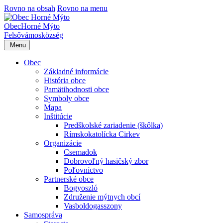
Rovno na obsah
Rovno na menu
Obec
Horné Mýto
Felsővámos
község
Menu
Obec
Základné informácie
História obce
Pamätihodnosti obce
Symboly obce
Mapa
Inštitúcie
Predškolské zariadenie (škôlka)
Rímskokatolícka Cirkev
Organizácie
Csemadok
Dobrovoľný hasičský zbor
Poľovníctvo
Partnerské obce
Bogyoszló
Združenie mýtnych obcí
Vasboldogasszony
Samospráva