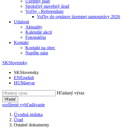
Územný plán
Spoločný stavebný úrad
Voľby - Referendum
Voľby do orgánov územnej samosprávy 2026
Udalosti
Aktuality
Kalendár akcií
Fotogaléria
Kontakt
Kontakt na obec
Napíšte nám
SK
Slovensky
SK
Slovensky
EN
English
HU
Magyar
Hľadaný výraz
Hľadať
rozšírené vyhľadávanie
Úvodná stránka
Úrad
Ostatné dokumenty