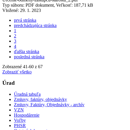
Typ súboru: PDF dokument, Veľkosť: 187,71 kB
Vložené:
29. 1. 2023
prvá stránka
predchádzajúca stránka
1
2
3
4
ďalšia stránka
posledná stránka
Zobrazené
41
-
60
z 67
Zobraziť všetko
Úrad
Úradná tabuľa
Zmluvy, faktúry, objednávky
Zmluvy, Faktúry, Objednávky - archív
VZN
Hospodárenie
Voľby
PHSR