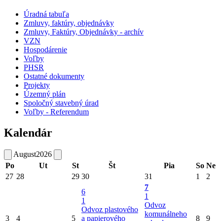
Úradná tabuľa
Zmluvy, faktúry, objednávky
Zmluvy, Faktúry, Objednávky - archív
VZN
Hospodárenie
Voľby
PHSR
Ostatné dokumenty
Projekty
Územný plán
Spoločný stavebný úrad
Voľby - Referendum
Kalendár
August
2026
Po
Ut
St
Št
Pia
So
Ne
27
28
29
30
31
1
2
7
6
1
1
Odvoz
Odvoz plastového
komunálneho
3
4
5
a papierového
8
9