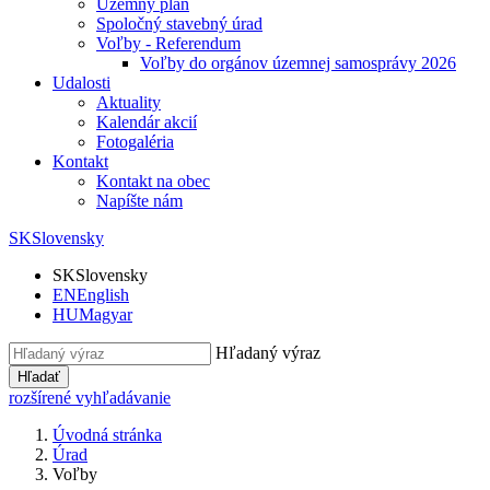
Územný plán
Spoločný stavebný úrad
Voľby - Referendum
Voľby do orgánov územnej samosprávy 2026
Udalosti
Aktuality
Kalendár akcií
Fotogaléria
Kontakt
Kontakt na obec
Napíšte nám
SK
Slovensky
SK
Slovensky
EN
English
HU
Magyar
Hľadaný výraz
Hľadať
rozšírené vyhľadávanie
Úvodná stránka
Úrad
Voľby