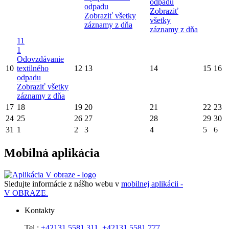
odpadu
odpadu
Zobraziť
Zobraziť všetky
všetky
záznamy z dňa
záznamy z dňa
11
1
Odovzdávanie
10
textilného
12
13
14
15
16
odpadu
Zobraziť všetky
záznamy z dňa
17
18
19
20
21
22
23
24
25
26
27
28
29
30
31
1
2
3
4
5
6
Mobilná aplikácia
Sledujte informácie z nášho webu v
mobilnej aplikácii -
V OBRAZE.
Kontakty
Tel.:
+42131 5581 311
,
+42131 5581 777