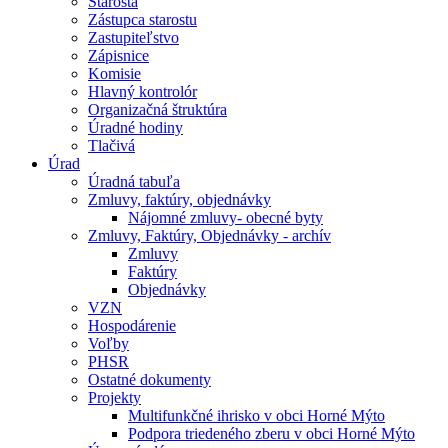
Starosta
Zástupca starostu
Zastupiteľstvo
Zápisnice
Komisie
Hlavný kontrolór
Organizačná štruktúra
Úradné hodiny
Tlačivá
Úrad
Úradná tabuľa
Zmluvy, faktúry, objednávky
Nájomné zmluvy- obecné byty
Zmluvy, Faktúry, Objednávky - archív
Zmluvy
Faktúry
Objednávky
VZN
Hospodárenie
Voľby
PHSR
Ostatné dokumenty
Projekty
Multifunkčné ihrisko v obci Horné Mýto
Podpora triedeného zberu v obci Horné Mýto