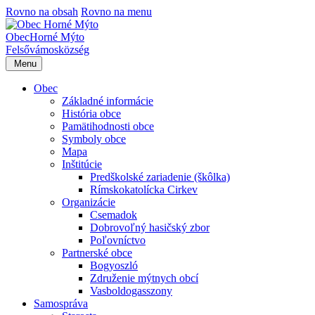
Rovno na obsah
Rovno na menu
Obec
Horné Mýto
Felsővámos
község
Menu
Obec
Základné informácie
História obce
Pamätihodnosti obce
Symboly obce
Mapa
Inštitúcie
Predškolské zariadenie (škôlka)
Rímskokatolícka Cirkev
Organizácie
Csemadok
Dobrovoľný hasičský zbor
Poľovníctvo
Partnerské obce
Bogyoszló
Združenie mýtnych obcí
Vasboldogasszony
Samospráva