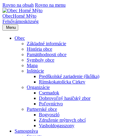
Rovno na obsah
Rovno na menu
Obec
Horné Mýto
Felsővámos
község
Menu
Obec
Základné informácie
História obce
Pamätihodnosti obce
Symboly obce
Mapa
Inštitúcie
Predškolské zariadenie (škôlka)
Rímskokatolícka Cirkev
Organizácie
Csemadok
Dobrovoľný hasičský zbor
Poľovníctvo
Partnerské obce
Bogyoszló
Združenie mýtnych obcí
Vasboldogasszony
Samospráva