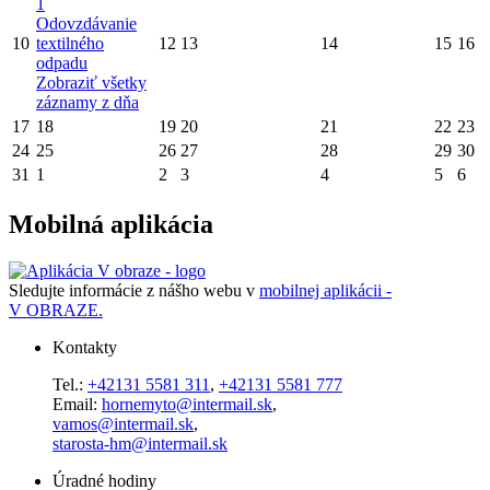
1
Odovzdávanie
10
textilného
12
13
14
15
16
odpadu
Zobraziť všetky
záznamy z dňa
17
18
19
20
21
22
23
24
25
26
27
28
29
30
31
1
2
3
4
5
6
Mobilná aplikácia
Sledujte informácie z nášho webu v
mobilnej aplikácii -
V OBRAZE.
Kontakty
Tel.:
+42131 5581 311
,
+42131 5581 777
Email:
hornemyto@intermail.sk
,
vamos@intermail.sk
,
starosta-hm@intermail.sk
Úradné hodiny