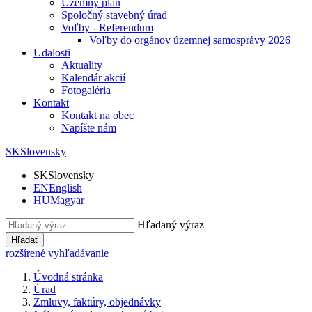
Územný plán
Spoločný stavebný úrad
Voľby - Referendum
Voľby do orgánov územnej samosprávy 2026
Udalosti
Aktuality
Kalendár akcií
Fotogaléria
Kontakt
Kontakt na obec
Napíšte nám
SK
Slovensky
SK
Slovensky
EN
English
HU
Magyar
Hľadaný výraz
Hľadať
rozšírené vyhľadávanie
Úvodná stránka
Úrad
Zmluvy, faktúry, objednávky