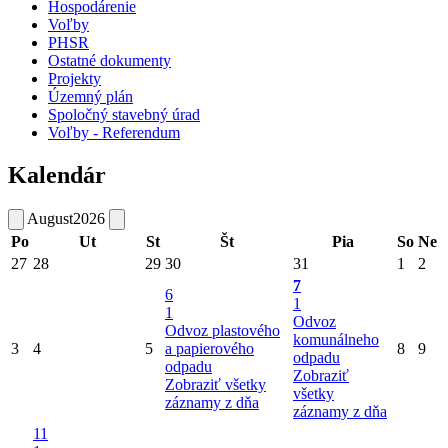
Hospodárenie
Voľby
PHSR
Ostatné dokumenty
Projekty
Územný plán
Spoločný stavebný úrad
Voľby - Referendum
Kalendár
August
2026
Po
Ut
St
Št
Pia
So
Ne
27
28
29
30
31
1
2
7
6
1
1
Odvoz
Odvoz plastového
komunálneho
3
4
5
a papierového
8
9
odpadu
odpadu
Zobraziť
Zobraziť všetky
všetky
záznamy z dňa
záznamy z dňa
11