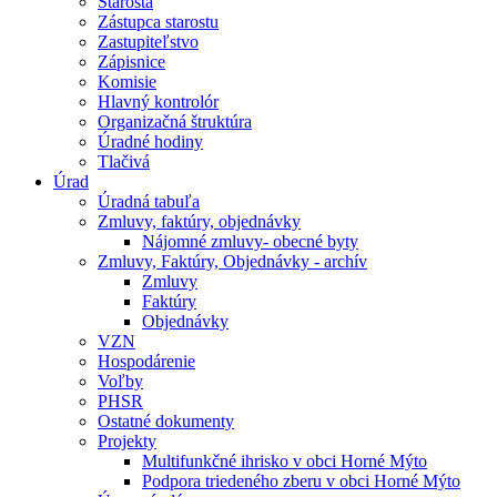
Starosta
Zástupca starostu
Zastupiteľstvo
Zápisnice
Komisie
Hlavný kontrolór
Organizačná štruktúra
Úradné hodiny
Tlačivá
Úrad
Úradná tabuľa
Zmluvy, faktúry, objednávky
Nájomné zmluvy- obecné byty
Zmluvy, Faktúry, Objednávky - archív
Zmluvy
Faktúry
Objednávky
VZN
Hospodárenie
Voľby
PHSR
Ostatné dokumenty
Projekty
Multifunkčné ihrisko v obci Horné Mýto
Podpora triedeného zberu v obci Horné Mýto