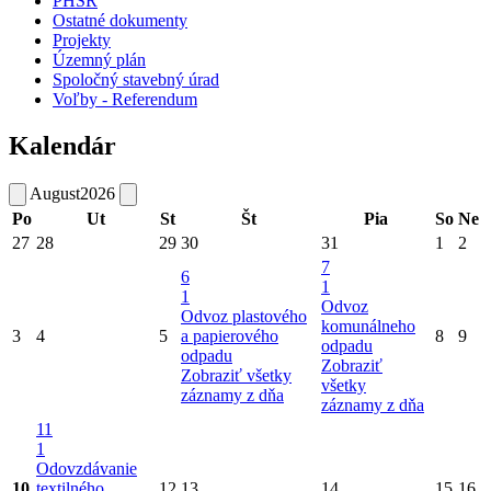
PHSR
Ostatné dokumenty
Projekty
Územný plán
Spoločný stavebný úrad
Voľby - Referendum
Kalendár
August
2026
Po
Ut
St
Št
Pia
So
Ne
27
28
29
30
31
1
2
7
6
1
1
Odvoz
Odvoz plastového
komunálneho
3
4
5
a papierového
8
9
odpadu
odpadu
Zobraziť
Zobraziť všetky
všetky
záznamy z dňa
záznamy z dňa
11
1
Odovzdávanie
10
textilného
12
13
14
15
16