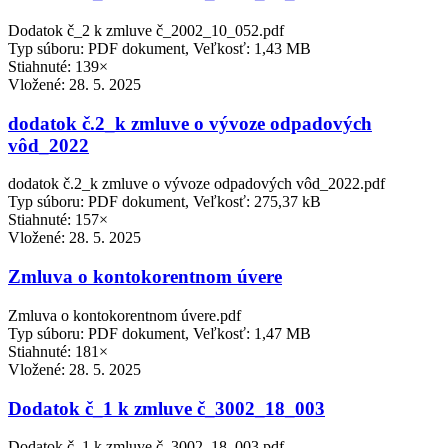
Dodatok č_2 k zmluve č_2002_10_052.pdf
Typ súboru: PDF dokument, Veľkosť: 1,43 MB
Stiahnuté: 139×
Vložené:
28. 5. 2025
dodatok č.2_k zmluve o vývoze odpadových
vôd_2022
dodatok č.2_k zmluve o vývoze odpadových vôd_2022.pdf
Typ súboru: PDF dokument, Veľkosť: 275,37 kB
Stiahnuté: 157×
Vložené:
28. 5. 2025
Zmluva o kontokorentnom úvere
Zmluva o kontokorentnom úvere.pdf
Typ súboru: PDF dokument, Veľkosť: 1,47 MB
Stiahnuté: 181×
Vložené:
28. 5. 2025
Dodatok č_1 k zmluve č_3002_18_003
Dodatok č_1 k zmluve č_3002_18_003.pdf