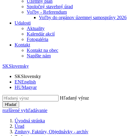
Územný plán
Spoločný stavebný úrad
Voľby - Referendum
Voľby do orgánov územnej samosprávy 2026
Udalosti
Aktuality
Kalendár akcií
Fotogaléria
Kontakt
Kontakt na obec
Napíšte nám
SK
Slovensky
SK
Slovensky
EN
English
HU
Magyar
Hľadaný výraz
Hľadať
rozšírené vyhľadávanie
Úvodná stránka
Úrad
Zmluvy, Faktúry, Objednávky - archív