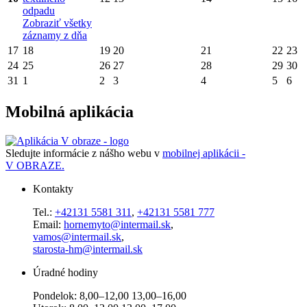
odpadu
Zobraziť všetky
záznamy z dňa
17
18
19
20
21
22
23
24
25
26
27
28
29
30
31
1
2
3
4
5
6
Mobilná aplikácia
Sledujte informácie z nášho webu v
mobilnej aplikácii -
V OBRAZE.
Kontakty
Tel.:
+42131 5581 311
,
+42131 5581 777
Email:
hornemyto@intermail.sk
,
vamos@intermail.sk
,
starosta-hm@intermail.sk
Úradné hodiny
Pondelok: 8,00–12,00 13,00–16,00