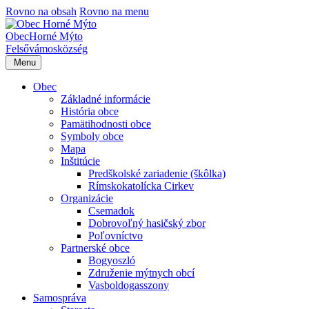
Rovno na obsah
Rovno na menu
Obec
Horné Mýto
Felsővámos
község
Menu
Obec
Základné informácie
História obce
Pamätihodnosti obce
Symboly obce
Mapa
Inštitúcie
Predškolské zariadenie (škôlka)
Rímskokatolícka Cirkev
Organizácie
Csemadok
Dobrovoľný hasičský zbor
Poľovníctvo
Partnerské obce
Bogyoszló
Združenie mýtnych obcí
Vasboldogasszony
Samospráva