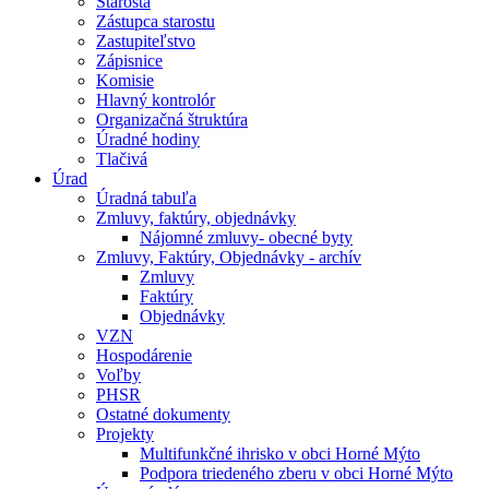
Starosta
Zástupca starostu
Zastupiteľstvo
Zápisnice
Komisie
Hlavný kontrolór
Organizačná štruktúra
Úradné hodiny
Tlačivá
Úrad
Úradná tabuľa
Zmluvy, faktúry, objednávky
Nájomné zmluvy- obecné byty
Zmluvy, Faktúry, Objednávky - archív
Zmluvy
Faktúry
Objednávky
VZN
Hospodárenie
Voľby
PHSR
Ostatné dokumenty
Projekty
Multifunkčné ihrisko v obci Horné Mýto
Podpora triedeného zberu v obci Horné Mýto