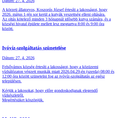
Dátum:
27. 4. 2026
A körzeti állatorvos, Koszorús József értesíti a lakosságot, hogy
2026. május 1-jén sor kerül a kutyák veszettség elleni oltására.
Az oltás kötelező minden 3 hónapnál idősebb kutya számára, és a
községi hivatal épülete mellett lesz megtartva 8:00 és 9:00 óra
között.
Ivóvíz-szolgáltatás szünetelése
Dátum:
27. 4. 2026
Felsővámos község értesíti a lakosságot, hogy a közüzemi
vízhálózaton végzett munkák miatt 2026.04.29-én (szerda) 08:00 és
12:00 óra között szünetelni fog az ivóvíz-szolgáltatás az egész
településen.
Kérjük a lakosokat, hogy előre gondoskodjanak elegendő
vízkészletről.
Megértésüket köszönjük.