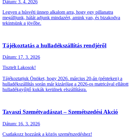
Dátum:
3. 4. 2026
Legyen a húsvéti ünnep alkalom arra, hogy egy pillanatra
megálljunk, hálát adjunk mindazért, amink van, és bizakodva
tekintsünk a jövőbe.
Tájékoztatás a hulladékszállítás rendjéről
Dátum:
17. 3. 2026
Tisztelt Lakosok!
Tájékoztatjuk Önöket, hogy 2026. március 20-án (pénteken) a
hulladékszállítás során már kizárólag a 2026-os matricával ellátott
hulladékgyűjtő kukák kerülnek elszállításra.
Tavaszi Szemétvadászat – Szemétszedési Akció
Dátum:
16. 3. 2026
Csatlakozz hozzánk a közös szemétszedéshez!