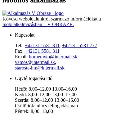
Mobilos alkalmazás
Kövesd weboldalunkról származó információkat a
mobilalkalmazásban – V OBRAZE.
Kapcsolat
Tel.:
+42131 5581 311
,
+42131 5581 777
Fax:
+42131 5581 311
Email:
hornemyto@intermail.sk
,
vamos@intermail.sk
,
starosta-hm@intermail.sk
Ügyfélfogadási idő
Hétfő: 8,00–12,00 13,00–16,00
Kedd: 8,00–12,00 13,00–17,00
Szerda: 8,00–12,00 13,00–16,00
Csütörtök: nincs félfogadási nap
Péntek: 8,00–13,00