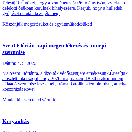
Értesítjük Önöket, hogy a konténerek 2026. május 6-án, szerdán a
délelőtti órákban kerülnek kihelyezésre. Kérjük, hogy a hulladék
gyűjtését délután kezdjék meg.
Köszönjük megértésüket és együttműködésüket!
Szent Flórián napi megemlékezés és ünnepi
szentmise
Dátum:
4. 5. 2026
Ma Szent Flóriánra, a tűzoltók védőszentjére emlékezünk.Értesítjük
a tisztelt lakosságot, hogy 2026. május 5-én, 18:30 órakor ünnepi
hálaadó szentmise lesz a helyi római katolikus templomban, amelyet
koszorúzás követ.
Mindenkit szeretettel várunk!
Kutyaoltás