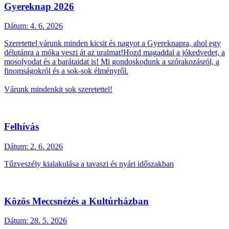
Gyereknap 2026
Dátum:
4. 6. 2026
Szeretettel várunk minden kicsit és nagyot a Gyereknapra, ahol egy
délutánra a móka veszi át az uralmat!Hozd magaddal a jókedvedet, a
mosolyodat és a barátaidat is! Mi gondoskodunk a szórakozásról, a
finomságokról és a sok-sok élményről.
Várunk mindenkit sok szeretettel!
Felhívás
Dátum:
2. 6. 2026
Tűzveszély kialakulása a tavaszi és nyári időszakban
Közös Meccsnézés a Kultúrházban
Dátum:
28. 5. 2026