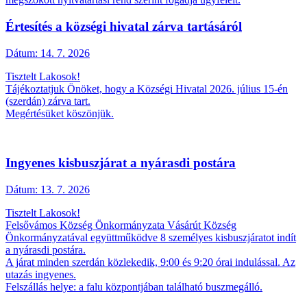
Értesítés a községi hivatal zárva tartásáról
Dátum:
14. 7. 2026
Tisztelt Lakosok!
Tájékoztatjuk Önöket, hogy a Községi Hivatal 2026. július 15-én
(szerdán) zárva tart.
Megértésüket köszönjük.
Ingyenes kisbuszjárat a nyárasdi postára
Dátum:
13. 7. 2026
Tisztelt Lakosok!
Felsővámos Község Önkormányzata Vásárút Község
Önkormányzatával együttműködve 8 személyes kisbuszjáratot indít
a nyárasdi postára.
A járat minden szerdán közlekedik, 9:00 és 9:20 órai indulással. Az
utazás ingyenes.
Felszállás helye: a falu központjában található buszmegálló.