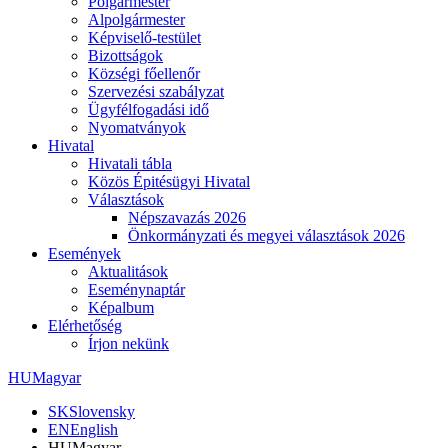
Polgármester
Alpolgármester
Képviselő-testület
Bizottságok
Községi főellenőr
Szervezési szabályzat
Ügyfélfogadási idő
Nyomatványok
Hivatal
Hivatali tábla
Közös Épitésügyi Hivatal
Választások
Népszavazás 2026
Önkormányzati és megyei választások 2026
Események
Aktualitások
Eseménynaptár
Képalbum
Elérhetőség
Írjon nekünk
HU
Magyar
SK
Slovensky
EN
English
HU
Magyar