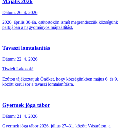
Majális 2026
Dátum:
26. 4. 2026
2026. április 30-án, csütörtökön ismét megrendezzük községünk
parkjában a hagyományos májfaállítást.
Tavaszi lomtalanítás
Dátum:
22. 4. 2026
Tisztelt Lakosok!
Ezúton tájékoztatjuk Önöket, hogy községünkben május 6. és 9.
között kerül sor a tavaszi lomtalanításra.
Gyermek jóga tábor
Dátum:
21. 4. 2026
Gyermek jóga tábor 2026. július 27–31. között Vásárúton, a