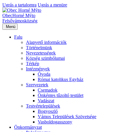
Ugrás a tartalomra
Ugrás a menüre
Obec
Horné Mýto
Felsővámos
község
Menü
Falu
Alapvető információk
Történelmünk
Nevezetességek
Község szimbólumai
Térkép
Intézmények
Óvoda
Római katolikus Egyház
Szervezetek
Csemadok
Önkéntes tűzoltó testület
Vadászat
Testvértelepülések
Bogyoszló
Vámos Települések Szövetsége
Vasboldogasszony
Önkormányzat