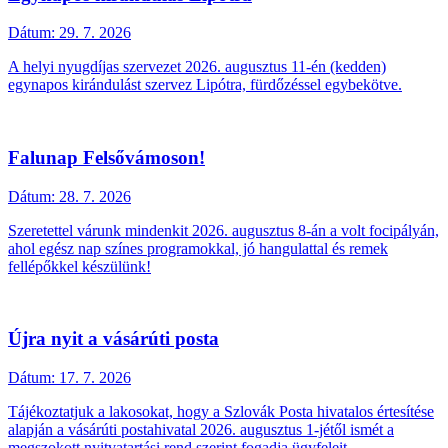
Dátum:
29. 7. 2026
A helyi nyugdíjas szervezet 2026. augusztus 11-én (kedden)
egynapos kirándulást szervez Lipótra, fürdőzéssel egybekötve.
Falunap Felsővámoson!
Dátum:
28. 7. 2026
Szeretettel várunk mindenkit 2026. augusztus 8-án a volt focipályán,
ahol egész nap színes programokkal, jó hangulattal és remek
fellépőkkel készülünk!
Újra nyit a vásárúti posta
Dátum:
17. 7. 2026
Tájékoztatjuk a lakosokat, hogy a Szlovák Posta hivatalos értesítése
alapján a vásárúti postahivatal 2026. augusztus 1-jétől ismét a
megszokott nyitvatartási rend szerint fogadja ügyfeleit.