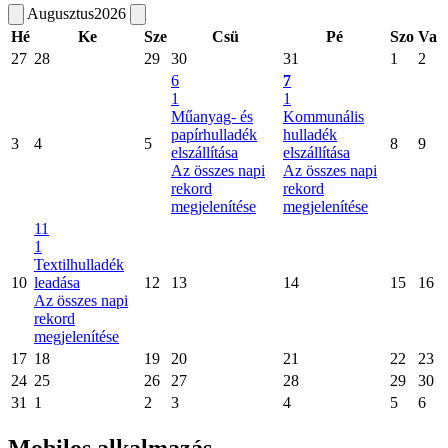
Augusztus
2026
Hé
Ke
Sze
Csü
Pé
Szo
Va
27
28
29
30
31
1
2
6
7
1
1
Műanyag- és
Kommunális
papírhulladék
hulladék
3
4
5
8
9
elszállítása
elszállítása
Az összes napi
Az összes napi
rekord
rekord
megjelenítése
megjelenítése
11
1
Textilhulladék
10
leadása
12
13
14
15
16
Az összes napi
rekord
megjelenítése
17
18
19
20
21
22
23
24
25
26
27
28
29
30
31
1
2
3
4
5
6