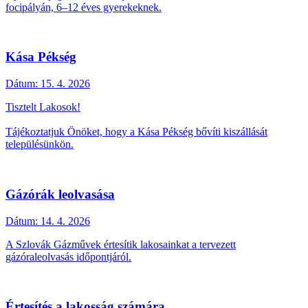
focipályán, 6–12 éves gyerekeknek.
Kása Pékség
Dátum:
15. 4. 2026
Tisztelt Lakosok!
Tájékoztatjuk Önöket, hogy a Kása Pékség bővíti kiszállását
településünkön.
Gázórák leolvasása
Dátum:
14. 4. 2026
A Szlovák Gázművek értesítik lakosainkat a tervezett
gázóraleolvasás időpontjáról.
Értesítés a lakosság számára