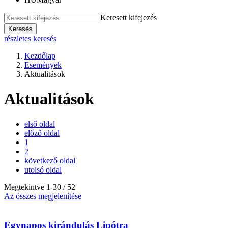
Keresett kifejezés
Keresés
részletes keresés
Kezdőlap
Események
Aktualitások
Aktualitások
első oldal
előző oldal
1
2
következő oldal
utolsó oldal
Megtekintve
1
-
30
/ 52
Az összes megjelenítése
Egynapos kirándulás Lipótra