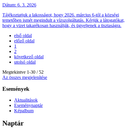
Dátum:
6. 3. 2026
Tájékoztatjuk a lakosságot, hogy 2026. március 6-tól a községi
temetőben ismét megindult a vízszolgáltatás. Kérjük a látogatókat,
hogy a vizet takarékosan használják, és ügyeljenek a tisztaságra.
első oldal
előző oldal
1
2
következő oldal
utolsó oldal
Megtekintve
1
-
30
/ 52
Az összes megjelenítése
Események
Aktualitások
Eseménynaptár
Képalbum
Naptár