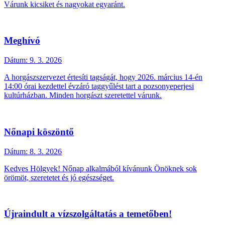
Várunk kicsiket és nagyokat egyaránt.
Meghívó
Dátum:
9. 3. 2026
A horgászszervezet értesíti tagságát, hogy 2026. március 14-én
14:00 órai kezdettel évzáró taggyűlést tart a pozsonyeperjesi
kultúrházban. Minden horgászt szeretettel várunk.
Nőnapi köszöntő
Dátum:
8. 3. 2026
Kedves Hölgyek! Nőnap alkalmából kívánunk Önöknek sok
örömöt, szeretetet és jó egészséget.
Újraindult a vízszolgáltatás a temetőben!