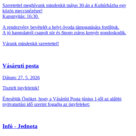
Szeretettel meghívunk mindenkit május 30-án a Kultúrházba egy
közös meccsnézésre!
Kapunyitás: 16:30.
A rendezvény bevételét a helyi óvoda támogatására fordítjuk.
A jó hangulatról csapolt sör és finom zsíros kenyér gondoskodik.
Várunk mindenkit szeretettel!
Vásáruti posta
Dátum:
27. 5. 2026
Tisztelt ügyfeleink!
Értesítjük Önöket, hogy a Vásárúti Posta június 1-től az alábbi
nyitvatartási idő szerint fogadja az ügyfeleket:
Infó - Jednota