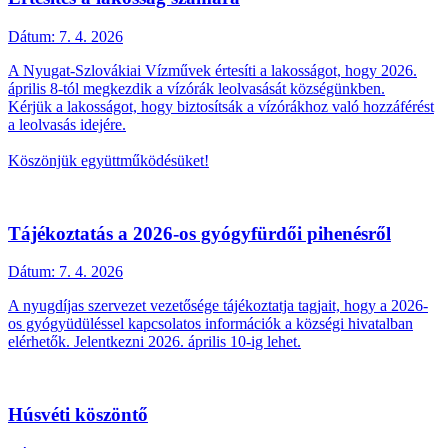
Dátum:
7. 4. 2026
A Nyugat-Szlovákiai Vízművek értesíti a lakosságot, hogy 2026.
április 8-tól megkezdik a vízórák leolvasását községünkben.
Kérjük a lakosságot, hogy biztosítsák a vízórákhoz való hozzáférést
a leolvasás idejére.
Köszönjük együttműködésüket!
Tájékoztatás a 2026-os gyógyfürdői pihenésről
Dátum:
7. 4. 2026
A nyugdíjas szervezet vezetősége tájékoztatja tagjait, hogy a 2026-
os gyógyüdüléssel kapcsolatos információk a községi hivatalban
elérhetők. Jelentkezni 2026. április 10-ig lehet.
Húsvéti köszöntő