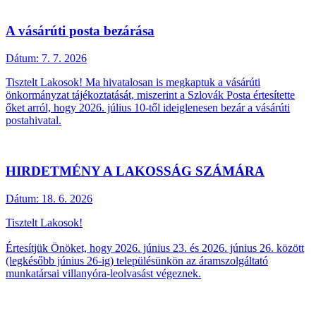
A vásárúti posta bezárása
Dátum:
7. 7. 2026
Tisztelt Lakosok! Ma hivatalosan is megkaptuk a vásárúti
önkormányzat tájékoztatását, miszerint a Szlovák Posta értesítette
őket arról, hogy 2026. július 10-től ideiglenesen bezár a vásárúti
postahivatal.
HIRDETMÉNY A LAKOSSÁG SZÁMÁRA
Dátum:
18. 6. 2026
Tisztelt Lakosok!
Értesítjük Önöket, hogy 2026. június 23. és 2026. június 26. között
(legkésőbb június 26-ig) településünkön az áramszolgáltató
munkatársai villanyóra-leolvasást végeznek.