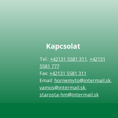
Kapcsolat
Tel.:
+42131 5581 311
,
+42131
5581 777
Fax:
+42131 5581 311
Email:
hornemyto@intermail.sk
,
vamos@intermail.sk
,
starosta-hm@intermail.sk