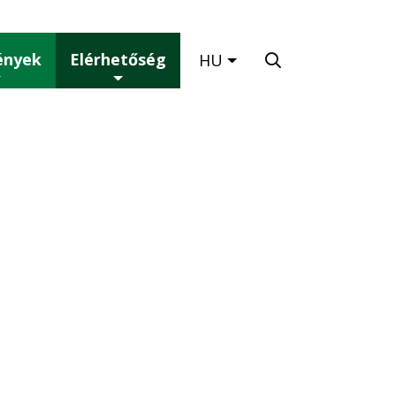
ények
Elérhetőség
Magyar
HU
Keresés