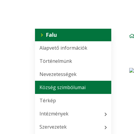
Falu
Alapvető információk
Történelmünk
Nevezetességek
Község szimbólumai
Térkép
Intézmények
Szervezetek