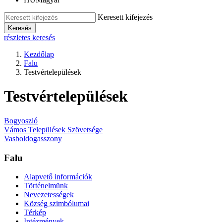
Keresett kifejezés
Keresés
részletes keresés
Kezdőlap
Falu
Testvértelepülések
Testvértelepülések
Bogyoszló
Vámos Települések Szövetsége
Vasboldogasszony
Falu
Alapvető információk
Történelmünk
Nevezetességek
Község szimbólumai
Térkép
Intézmények