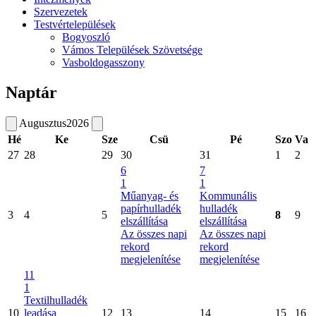
Szervezetek
Testvértelepülések
Bogyoszló
Vámos Települések Szövetsége
Vasboldogasszony
Naptár
Augusztus
2026
Hé
Ke
Sze
Csü
Pé
Szo
Va
27
28
29
30
31
1
2
6
7
1
1
Műanyag- és
Kommunális
papírhulladék
hulladék
3
4
5
8
9
elszállítása
elszállítása
Az összes napi
Az összes napi
rekord
rekord
megjelenítése
megjelenítése
11
1
Textilhulladék
10
leadása
12
13
14
15
16