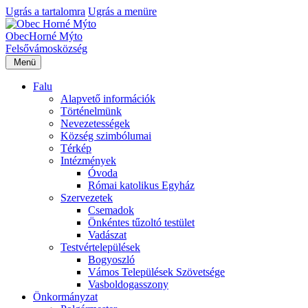
Ugrás a tartalomra
Ugrás a menüre
Obec
Horné Mýto
Felsővámos
község
Menü
Falu
Alapvető információk
Történelmünk
Nevezetességek
Község szimbólumai
Térkép
Intézmények
Óvoda
Római katolikus Egyház
Szervezetek
Csemadok
Önkéntes tűzoltó testület
Vadászat
Testvértelepülések
Bogyoszló
Vámos Települések Szövetsége
Vasboldogasszony
Önkormányzat