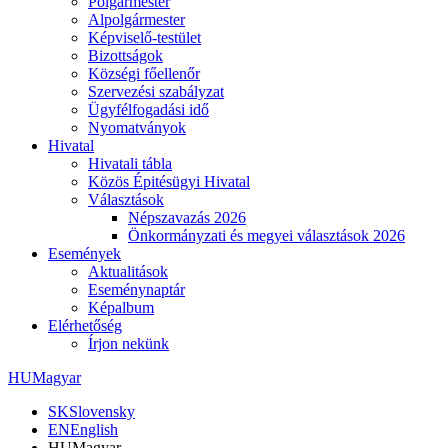
Polgármester
Alpolgármester
Képviselő-testület
Bizottságok
Községi főellenőr
Szervezési szabályzat
Ügyfélfogadási idő
Nyomatványok
Hivatal
Hivatali tábla
Közös Épitésügyi Hivatal
Választások
Népszavazás 2026
Önkormányzati és megyei választások 2026
Események
Aktualitások
Eseménynaptár
Képalbum
Elérhetőség
Írjon nekünk
HU
Magyar
SK
Slovensky
EN
English
HU
Magyar