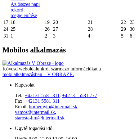
Az összes napi
rekord
megjelenítése
17
18
19
20
21
22
23
24
25
26
27
28
29
30
31
1
2
3
4
5
6
Mobilos alkalmazás
Kövesd weboldalunkról származó információkat a
mobilalkalmazásban – V OBRAZE.
Kapcsolat
Tel.:
+42131 5581 311
,
+42131 5581 777
Fax:
+42131 5581 311
Email:
hornemyto@intermail.sk
,
vamos@intermail.sk
,
starosta-hm@intermail.sk
Ügyfélfogadási idő
Hétfő: 8,00–12,00 13,00–16,00