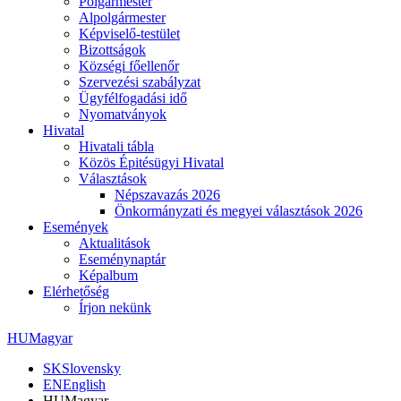
Polgármester
Alpolgármester
Képviselő-testület
Bizottságok
Községi főellenőr
Szervezési szabályzat
Ügyfélfogadási idő
Nyomatványok
Hivatal
Hivatali tábla
Közös Épitésügyi Hivatal
Választások
Népszavazás 2026
Önkormányzati és megyei választások 2026
Események
Aktualitások
Eseménynaptár
Képalbum
Elérhetőség
Írjon nekünk
HU
Magyar
SK
Slovensky
EN
English
HU
Magyar