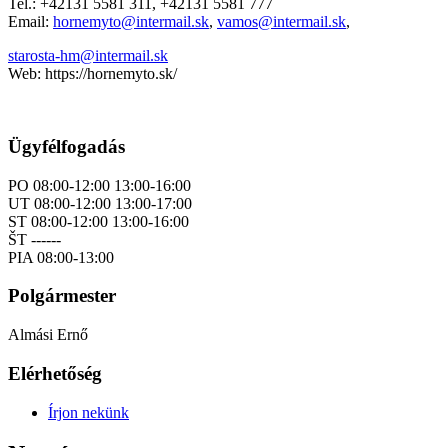
Tel.: +42131 5581 311, +42131 5581 777
Email:
hornemyto@intermail.sk
,
vamos@intermail.sk
,
starosta-hm@intermail.sk
Web: https://hornemyto.sk/
Ügyfélfogadás
PO 08:00-12:00 13:00-16:00
UT 08:00-12:00 13:00-17:00
ST 08:00-12:00 13:00-16:00
ŠT ------
PIA 08:00-13:00
Polgármester
Almási Ernő
Elérhetőség
Írjon nekünk