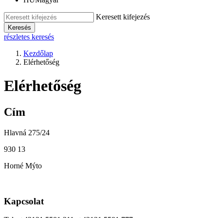
Keresett kifejezés
Keresés
részletes keresés
Kezdőlap
Elérhetőség
Elérhetőség
Cím
Hlavná 275/24
930 13
Horné Mýto
Kapcsolat