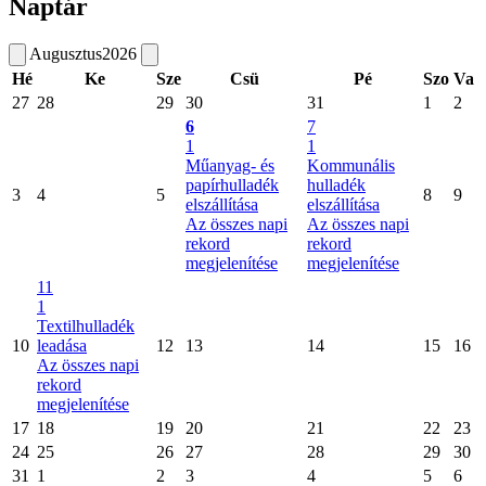
Naptár
Augusztus
2026
Hé
Ke
Sze
Csü
Pé
Szo
Va
27
28
29
30
31
1
2
6
7
1
1
Műanyag- és
Kommunális
papírhulladék
hulladék
3
4
5
8
9
elszállítása
elszállítása
Az összes napi
Az összes napi
rekord
rekord
megjelenítése
megjelenítése
11
1
Textilhulladék
10
leadása
12
13
14
15
16
Az összes napi
rekord
megjelenítése
17
18
19
20
21
22
23
24
25
26
27
28
29
30
31
1
2
3
4
5
6