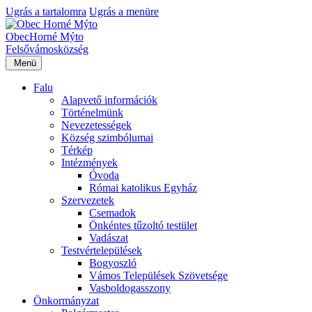
Ugrás a tartalomra
Ugrás a menüre
Obec
Horné Mýto
Felsővámos
község
Menü
Falu
Alapvető információk
Történelmünk
Nevezetességek
Község szimbólumai
Térkép
Intézmények
Óvoda
Római katolikus Egyház
Szervezetek
Csemadok
Önkéntes tűzoltó testület
Vadászat
Testvértelepülések
Bogyoszló
Vámos Települések Szövetsége
Vasboldogasszony
Önkormányzat