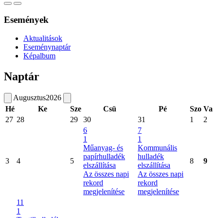
Események
Aktualitások
Eseménynaptár
Képalbum
Naptár
Augusztus
2026
Hé
Ke
Sze
Csü
Pé
Szo
Va
27
28
29
30
31
1
2
6
7
1
1
Műanyag- és
Kommunális
papírhulladék
hulladék
3
4
5
8
9
elszállítása
elszállítása
Az összes napi
Az összes napi
rekord
rekord
megjelenítése
megjelenítése
11
1