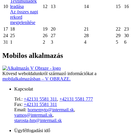
Textilhulladék
10
leadása
12
13
14
15
16
Az összes napi
rekord
megjelenítése
17
18
19
20
21
22
23
24
25
26
27
28
29
30
31
1
2
3
4
5
6
Mobilos alkalmazás
Kövesd weboldalunkról származó információkat a
mobilalkalmazásban – V OBRAZE.
Kapcsolat
Tel.:
+42131 5581 311
,
+42131 5581 777
Fax:
+42131 5581 311
Email:
hornemyto@intermail.sk
,
vamos@intermail.sk
,
starosta-hm@intermail.sk
Ügyfélfogadási idő