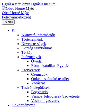
Ugrás a tartalomra
Ugrás a menüre
Obec
Horné Mýto
Felsővámos
község
Menü
Falu
Alapvető információk
Történelmünk
Nevezetességek
Község szimbólumai
Térkép
Intézmények
Óvoda
Római katolikus Egyház
Szervezetek
Csemadok
Önkéntes tűzoltó testület
Vadászat
Testvértelepülések
Bogyoszló
Vámos Települések Szövetsége
Vasboldogasszony
Önkormányzat