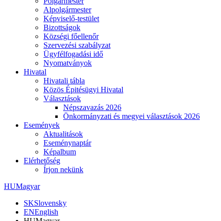
Polgármester
Alpolgármester
Képviselő-testület
Bizottságok
Községi főellenőr
Szervezési szabályzat
Ügyfélfogadási idő
Nyomatványok
Hivatal
Hivatali tábla
Közös Épitésügyi Hivatal
Választások
Népszavazás 2026
Önkormányzati és megyei választások 2026
Események
Aktualitások
Eseménynaptár
Képalbum
Elérhetőség
Írjon nekünk
HU
Magyar
SK
Slovensky
EN
English
HU
Magyar