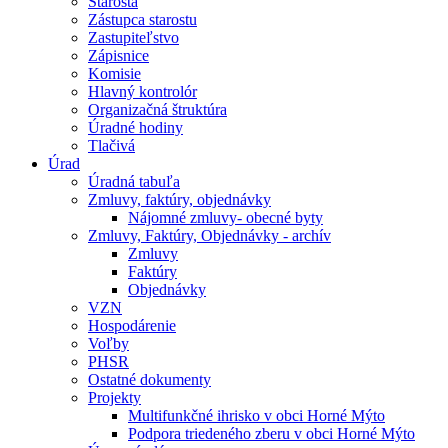
Starosta
Zástupca starostu
Zastupiteľstvo
Zápisnice
Komisie
Hlavný kontrolór
Organizačná štruktúra
Úradné hodiny
Tlačivá
Úrad
Úradná tabuľa
Zmluvy, faktúry, objednávky
Nájomné zmluvy- obecné byty
Zmluvy, Faktúry, Objednávky - archív
Zmluvy
Faktúry
Objednávky
VZN
Hospodárenie
Voľby
PHSR
Ostatné dokumenty
Projekty
Multifunkčné ihrisko v obci Horné Mýto
Podpora triedeného zberu v obci Horné Mýto