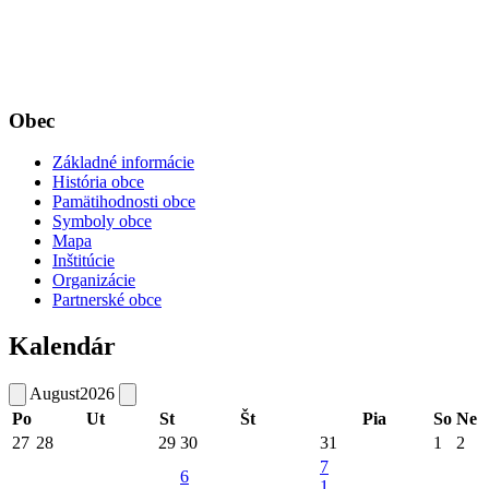
Obec
Základné informácie
História obce
Pamätihodnosti obce
Symboly obce
Mapa
Inštitúcie
Organizácie
Partnerské obce
Kalendár
August
2026
Po
Ut
St
Št
Pia
So
Ne
27
28
29
30
31
1
2
7
6
1