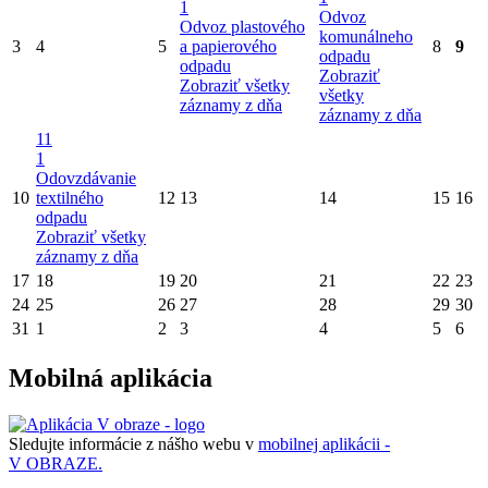
1
Odvoz
Odvoz plastového
komunálneho
3
4
5
a papierového
8
9
odpadu
odpadu
Zobraziť
Zobraziť všetky
všetky
záznamy z dňa
záznamy z dňa
11
1
Odovzdávanie
10
textilného
12
13
14
15
16
odpadu
Zobraziť všetky
záznamy z dňa
17
18
19
20
21
22
23
24
25
26
27
28
29
30
31
1
2
3
4
5
6
Mobilná aplikácia
Sledujte informácie z nášho webu v
mobilnej aplikácii -
V OBRAZE.