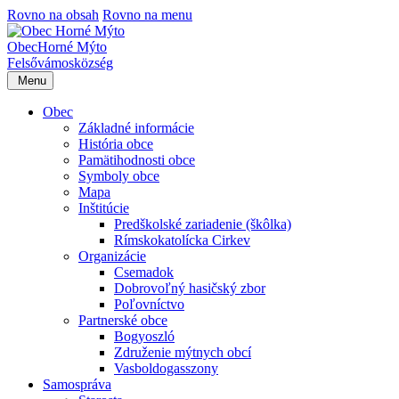
Rovno na obsah
Rovno na menu
Obec
Horné Mýto
Felsővámos
község
Menu
Obec
Základné informácie
História obce
Pamätihodnosti obce
Symboly obce
Mapa
Inštitúcie
Predškolské zariadenie (škôlka)
Rímskokatolícka Cirkev
Organizácie
Csemadok
Dobrovoľný hasičský zbor
Poľovníctvo
Partnerské obce
Bogyoszló
Združenie mýtnych obcí
Vasboldogasszony
Samospráva