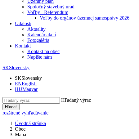
Územný plán
Spoločný stavebný úrad
Voľby - Referendum
Voľby do orgánov územnej samosprávy 2026
Udalosti
Aktuality
Kalendár akcií
Fotogaléria
Kontakt
Kontakt na obec
Napíšte nám
SK
Slovensky
SK
Slovensky
EN
English
HU
Magyar
Hľadaný výraz
Hľadať
rozšírené vyhľadávanie
Úvodná stránka
Obec
Mapa