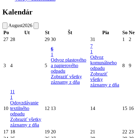
Kalendár
August
2026
Po
Ut
St
Št
Pia
So
Ne
27
28
29
30
31
1
2
7
6
1
1
Odvoz
Odvoz plastového
komunálneho
3
4
5
a papierového
8
9
odpadu
odpadu
Zobraziť
Zobraziť všetky
všetky
záznamy z dňa
záznamy z dňa
11
1
Odovzdávanie
10
textilného
12
13
14
15
16
odpadu
Zobraziť všetky
záznamy z dňa
17
18
19
20
21
22
23