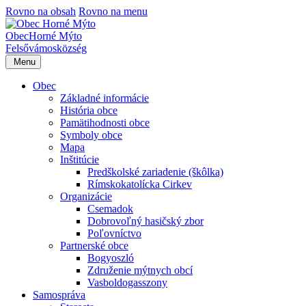
Rovno na obsah
Rovno na menu
Obec
Horné Mýto
Felsővámos
község
Menu
Obec
Základné informácie
História obce
Pamätihodnosti obce
Symboly obce
Mapa
Inštitúcie
Predškolské zariadenie (škôlka)
Rímskokatolícka Cirkev
Organizácie
Csemadok
Dobrovoľný hasičský zbor
Poľovníctvo
Partnerské obce
Bogyoszló
Združenie mýtnych obcí
Vasboldogasszony
Samospráva