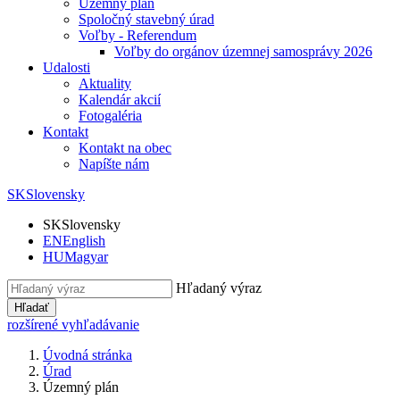
Územný plán
Spoločný stavebný úrad
Voľby - Referendum
Voľby do orgánov územnej samosprávy 2026
Udalosti
Aktuality
Kalendár akcií
Fotogaléria
Kontakt
Kontakt na obec
Napíšte nám
SK
Slovensky
SK
Slovensky
EN
English
HU
Magyar
Hľadaný výraz
Hľadať
rozšírené vyhľadávanie
Úvodná stránka
Úrad
Územný plán