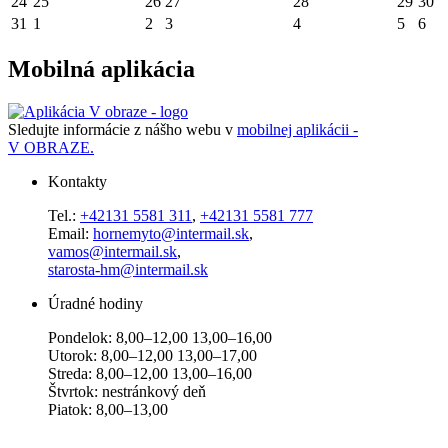
24
25
26
27
28
29
30
31
1
2
3
4
5
6
Mobilná aplikácia
Sledujte informácie z nášho webu v
mobilnej aplikácii -
V OBRAZE.
Kontakty
Tel.:
+42131 5581 311
,
+42131 5581 777
Email:
hornemyto@intermail.sk
,
vamos@intermail.sk
,
starosta-hm@intermail.sk
Úradné hodiny
Pondelok: 8,00–12,00 13,00–16,00
Utorok: 8,00–12,00 13,00–17,00
Streda: 8,00–12,00 13,00–16,00
Štvrtok: nestránkový deň
Piatok: 8,00–13,00