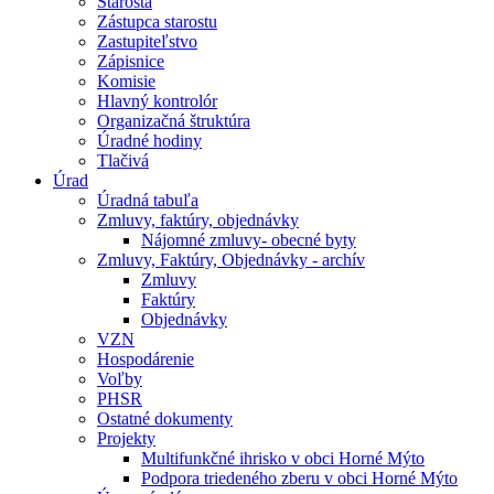
Starosta
Zástupca starostu
Zastupiteľstvo
Zápisnice
Komisie
Hlavný kontrolór
Organizačná štruktúra
Úradné hodiny
Tlačivá
Úrad
Úradná tabuľa
Zmluvy, faktúry, objednávky
Nájomné zmluvy- obecné byty
Zmluvy, Faktúry, Objednávky - archív
Zmluvy
Faktúry
Objednávky
VZN
Hospodárenie
Voľby
PHSR
Ostatné dokumenty
Projekty
Multifunkčné ihrisko v obci Horné Mýto
Podpora triedeného zberu v obci Horné Mýto