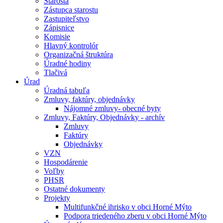
Starosta
Zástupca starostu
Zastupiteľstvo
Zápisnice
Komisie
Hlavný kontrolór
Organizačná štruktúra
Úradné hodiny
Tlačivá
Úrad
Úradná tabuľa
Zmluvy, faktúry, objednávky
Nájomné zmluvy- obecné byty
Zmluvy, Faktúry, Objednávky - archív
Zmluvy
Faktúry
Objednávky
VZN
Hospodárenie
Voľby
PHSR
Ostatné dokumenty
Projekty
Multifunkčné ihrisko v obci Horné Mýto
Podpora triedeného zberu v obci Horné Mýto