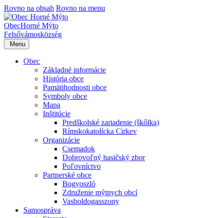
Rovno na obsah
Rovno na menu
Obec
Horné Mýto
Felsővámos
község
Menu
Obec
Základné informácie
História obce
Pamätihodnosti obce
Symboly obce
Mapa
Inštitúcie
Predškolské zariadenie (škôlka)
Rímskokatolícka Cirkev
Organizácie
Csemadok
Dobrovoľný hasičský zbor
Poľovníctvo
Partnerské obce
Bogyoszló
Združenie mýtnych obcí
Vasboldogasszony
Samospráva