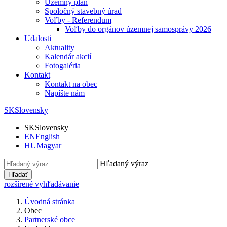
Územný plán
Spoločný stavebný úrad
Voľby - Referendum
Voľby do orgánov územnej samosprávy 2026
Udalosti
Aktuality
Kalendár akcií
Fotogaléria
Kontakt
Kontakt na obec
Napíšte nám
SK
Slovensky
SK
Slovensky
EN
English
HU
Magyar
Hľadaný výraz
Hľadať
rozšírené vyhľadávanie
Úvodná stránka
Obec
Partnerské obce