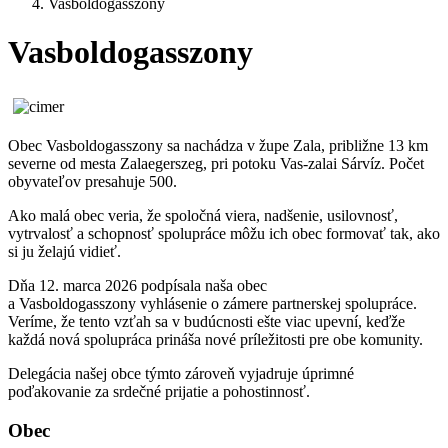
Vasboldogasszony
Vasboldogasszony
Obec Vasboldogasszony sa nachádza v župe Zala, približne 13 km
severne od mesta Zalaegerszeg, pri potoku Vas-zalai Sárvíz. Počet
obyvateľov presahuje 500.
Ako malá obec veria, že spoločná viera, nadšenie, usilovnosť,
vytrvalosť a schopnosť spolupráce môžu ich obec formovať tak, ako
si ju želajú vidieť.
Dňa 12. marca 2026 podpísala naša obec
a Vasboldogasszony vyhlásenie o zámere partnerskej spolupráce.
Veríme, že tento vzťah sa v budúcnosti ešte viac upevní, keďže
každá nová spolupráca prináša nové príležitosti pre obe komunity.
Delegácia našej obce týmto zároveň vyjadruje úprimné
poďakovanie za srdečné prijatie a pohostinnosť.
Obec