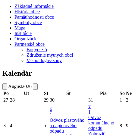
Základné informácie
História obce
Pamätihodnosti obce
Symboly obce
Mapa
Inštitúcie
Organizácie
Partnerské obce
Bogyoszló
Združenie mýtnych obcí
Vasboldogasszony
Kalendár
August
2026
Po
Ut
St
Št
Pia
So
Ne
27
28
29
30
31
1
2
7
6
1
1
Odvoz
Odvoz plastového
komunálneho
3
4
5
a papierového
8
9
odpadu
odpadu
Zobraziť