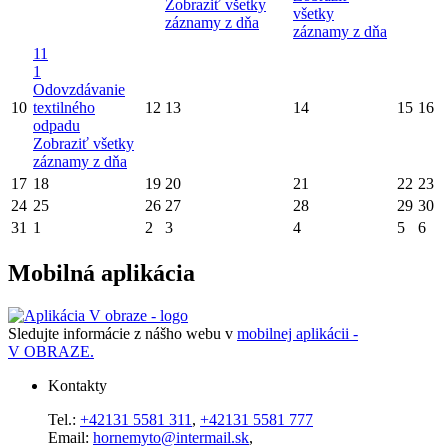
Zobraziť všetky
všetky
záznamy z dňa
záznamy z dňa
11
1
Odovzdávanie
10
textilného
12
13
14
15
16
odpadu
Zobraziť všetky
záznamy z dňa
17
18
19
20
21
22
23
24
25
26
27
28
29
30
31
1
2
3
4
5
6
Mobilná aplikácia
Sledujte informácie z nášho webu v
mobilnej aplikácii -
V OBRAZE.
Kontakty
Tel.:
+42131 5581 311
,
+42131 5581 777
Email:
hornemyto@intermail.sk
,