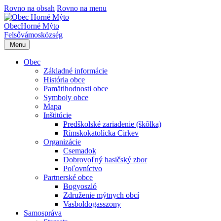
Rovno na obsah
Rovno na menu
Obec
Horné Mýto
Felsővámos
község
Menu
Obec
Základné informácie
História obce
Pamätihodnosti obce
Symboly obce
Mapa
Inštitúcie
Predškolské zariadenie (škôlka)
Rímskokatolícka Cirkev
Organizácie
Csemadok
Dobrovoľný hasičský zbor
Poľovníctvo
Partnerské obce
Bogyoszló
Združenie mýtnych obcí
Vasboldogasszony
Samospráva