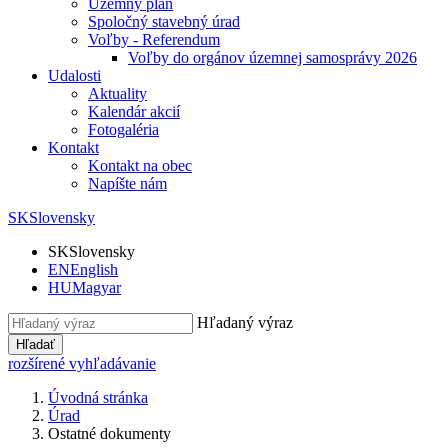
Územný plán
Spoločný stavebný úrad
Voľby - Referendum
Voľby do orgánov územnej samosprávy 2026
Udalosti
Aktuality
Kalendár akcií
Fotogaléria
Kontakt
Kontakt na obec
Napíšte nám
SK
Slovensky
SK
Slovensky
EN
English
HU
Magyar
Hľadaný výraz
Hľadať
rozšírené vyhľadávanie
Úvodná stránka
Úrad
Ostatné dokumenty