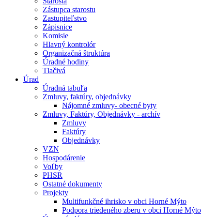
Starosta
Zástupca starostu
Zastupiteľstvo
Zápisnice
Komisie
Hlavný kontrolór
Organizačná štruktúra
Úradné hodiny
Tlačivá
Úrad
Úradná tabuľa
Zmluvy, faktúry, objednávky
Nájomné zmluvy- obecné byty
Zmluvy, Faktúry, Objednávky - archív
Zmluvy
Faktúry
Objednávky
VZN
Hospodárenie
Voľby
PHSR
Ostatné dokumenty
Projekty
Multifunkčné ihrisko v obci Horné Mýto
Podpora triedeného zberu v obci Horné Mýto