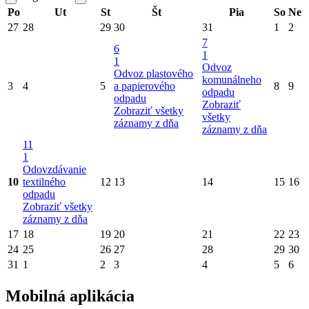
Po
Ut
St
Št
Pia
So
Ne
27
28
29
30
31
1
2
7
6
1
1
Odvoz
Odvoz plastového
komunálneho
3
4
5
a papierového
8
9
odpadu
odpadu
Zobraziť
Zobraziť všetky
všetky
záznamy z dňa
záznamy z dňa
11
1
Odovzdávanie
10
textilného
12
13
14
15
16
odpadu
Zobraziť všetky
záznamy z dňa
17
18
19
20
21
22
23
24
25
26
27
28
29
30
31
1
2
3
4
5
6
Mobilná aplikácia