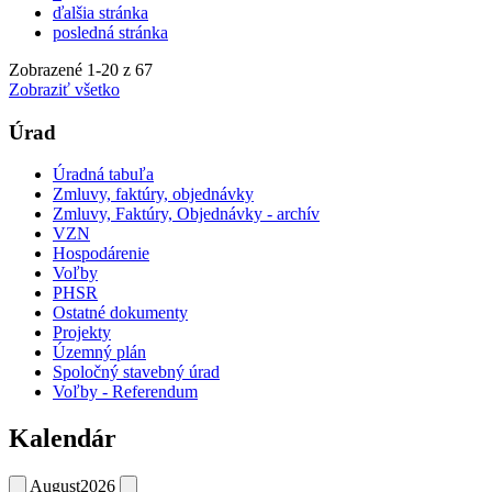
ďalšia stránka
posledná stránka
Zobrazené
1
-
20
z 67
Zobraziť všetko
Úrad
Úradná tabuľa
Zmluvy, faktúry, objednávky
Zmluvy, Faktúry, Objednávky - archív
VZN
Hospodárenie
Voľby
PHSR
Ostatné dokumenty
Projekty
Územný plán
Spoločný stavebný úrad
Voľby - Referendum
Kalendár
August
2026