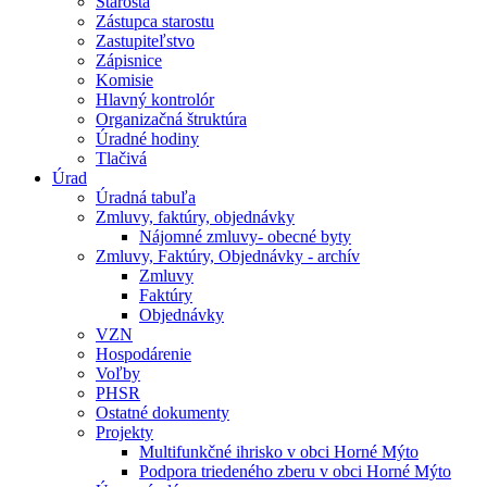
Starosta
Zástupca starostu
Zastupiteľstvo
Zápisnice
Komisie
Hlavný kontrolór
Organizačná štruktúra
Úradné hodiny
Tlačivá
Úrad
Úradná tabuľa
Zmluvy, faktúry, objednávky
Nájomné zmluvy- obecné byty
Zmluvy, Faktúry, Objednávky - archív
Zmluvy
Faktúry
Objednávky
VZN
Hospodárenie
Voľby
PHSR
Ostatné dokumenty
Projekty
Multifunkčné ihrisko v obci Horné Mýto
Podpora triedeného zberu v obci Horné Mýto