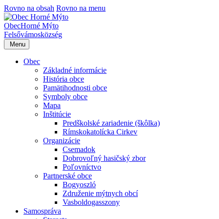
Rovno na obsah
Rovno na menu
Obec
Horné Mýto
Felsővámos
község
Menu
Obec
Základné informácie
História obce
Pamätihodnosti obce
Symboly obce
Mapa
Inštitúcie
Predškolské zariadenie (škôlka)
Rímskokatolícka Cirkev
Organizácie
Csemadok
Dobrovoľný hasičský zbor
Poľovníctvo
Partnerské obce
Bogyoszló
Združenie mýtnych obcí
Vasboldogasszony
Samospráva