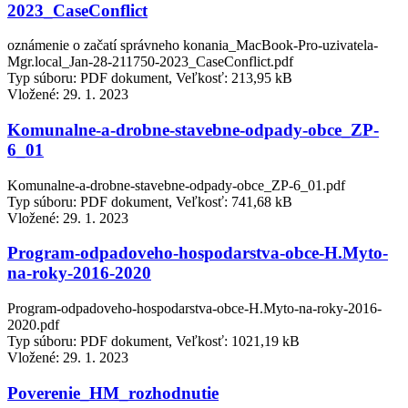
2023_CaseConflict
oznámenie o začatí správneho konania_MacBook-Pro-uzivatela-
Mgr.local_Jan-28-211750-2023_CaseConflict.pdf
Typ súboru: PDF dokument, Veľkosť: 213,95 kB
Vložené:
29. 1. 2023
Komunalne-a-drobne-stavebne-odpady-obce_ZP-
6_01
Komunalne-a-drobne-stavebne-odpady-obce_ZP-6_01.pdf
Typ súboru: PDF dokument, Veľkosť: 741,68 kB
Vložené:
29. 1. 2023
Program-odpadoveho-hospodarstva-obce-H.Myto-
na-roky-2016-2020
Program-odpadoveho-hospodarstva-obce-H.Myto-na-roky-2016-
2020.pdf
Typ súboru: PDF dokument, Veľkosť: 1021,19 kB
Vložené:
29. 1. 2023
Poverenie_HM_rozhodnutie