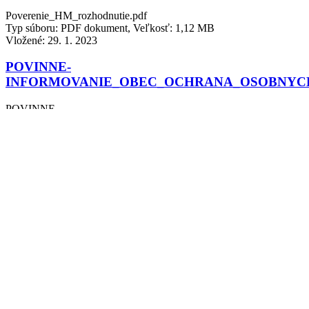
Poverenie_HM_rozhodnutie.pdf
Typ súboru: PDF dokument, Veľkosť: 1,12 MB
Vložené:
29. 1. 2023
POVINNE-
INFORMOVANIE_OBEC_OCHRANA_OSOBNYC
POVINNE-
INFORMOVANIE_OBEC_OCHRANA_OSOBNYCH_UDAJOV.
Typ súboru: PDF dokument, Veľkosť: 678,71 kB
Vložené:
29. 1. 2023
Urcenie-odmeny-zastupcu-starostu_2
Urcenie-odmeny-zastupcu-starostu_2.pdf
Typ súboru: PDF dokument, Veľkosť: 187,71 kB
Vložené:
29. 1. 2023
Oznamenie-o-zacati-uzemneho-konania_HEIZER-
OPTIK
Oznamenie-o-zacati-uzemneho-konania_HEIZER-OPTIK.pdf
Typ súboru: PDF dokument, Veľkosť: 126,09 kB