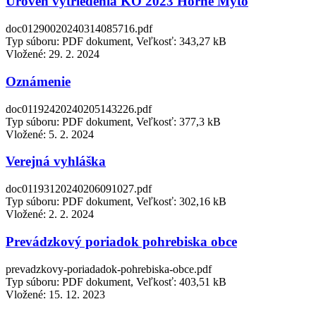
Úroveň vytriedenia KO 2023 Horné Mýto
doc01290020240314085716.pdf
Typ súboru: PDF dokument, Veľkosť: 343,27 kB
Vložené:
29. 2. 2024
Oznámenie
doc01192420240205143226.pdf
Typ súboru: PDF dokument, Veľkosť: 377,3 kB
Vložené:
5. 2. 2024
Verejná vyhláška
doc01193120240206091027.pdf
Typ súboru: PDF dokument, Veľkosť: 302,16 kB
Vložené:
2. 2. 2024
Prevádzkový poriadok pohrebiska obce
prevadzkovy-poriadadok-pohrebiska-obce.pdf
Typ súboru: PDF dokument, Veľkosť: 403,51 kB
Vložené:
15. 12. 2023