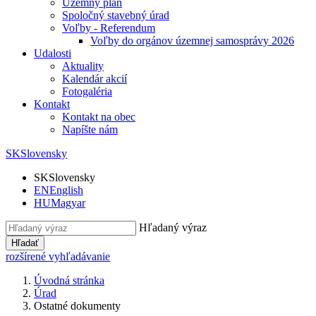
Územný plán
Spoločný stavebný úrad
Voľby - Referendum
Voľby do orgánov územnej samosprávy 2026
Udalosti
Aktuality
Kalendár akcií
Fotogaléria
Kontakt
Kontakt na obec
Napíšte nám
SK
Slovensky
SK
Slovensky
EN
English
HU
Magyar
Hľadaný výraz
Hľadať
rozšírené vyhľadávanie
Úvodná stránka
Úrad
Ostatné dokumenty