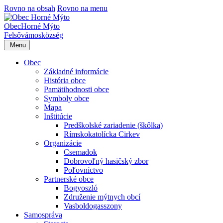
Rovno na obsah
Rovno na menu
Obec
Horné Mýto
Felsővámos
község
Menu
Obec
Základné informácie
História obce
Pamätihodnosti obce
Symboly obce
Mapa
Inštitúcie
Predškolské zariadenie (škôlka)
Rímskokatolícka Cirkev
Organizácie
Csemadok
Dobrovoľný hasičský zbor
Poľovníctvo
Partnerské obce
Bogyoszló
Združenie mýtnych obcí
Vasboldogasszony
Samospráva