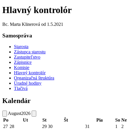
Hlavný kontrolór
Bc. Marta Klinerová od 1.5.2021
Samospráva
Starosta
Zástupca starostu
Zastupiteľstvo
Zápisnice
Komisie
Hlavný kontrolór
Organizačná štruktúra
Úradné hodiny
Tlačivá
Kalendár
August
2026
Po
Ut
St
Št
Pia
So
Ne
27
28
29
30
31
1
2