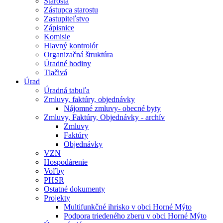
Starosta
Zástupca starostu
Zastupiteľstvo
Zápisnice
Komisie
Hlavný kontrolór
Organizačná štruktúra
Úradné hodiny
Tlačivá
Úrad
Úradná tabuľa
Zmluvy, faktúry, objednávky
Nájomné zmluvy- obecné byty
Zmluvy, Faktúry, Objednávky - archív
Zmluvy
Faktúry
Objednávky
VZN
Hospodárenie
Voľby
PHSR
Ostatné dokumenty
Projekty
Multifunkčné ihrisko v obci Horné Mýto
Podpora triedeného zberu v obci Horné Mýto