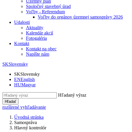
Územný plán
Spoločný stavebný úrad
Voľby - Referendum
Voľby do orgánov územnej samosprávy 2026
Udalosti
Aktuality
Kalendár akcií
Fotogaléria
Kontakt
Kontakt na obec
Napíšte nám
SK
Slovensky
SK
Slovensky
EN
English
HU
Magyar
Hľadaný výraz
Hľadať
rozšírené vyhľadávanie
Úvodná stránka
Samospráva
Hlavný kontrolór