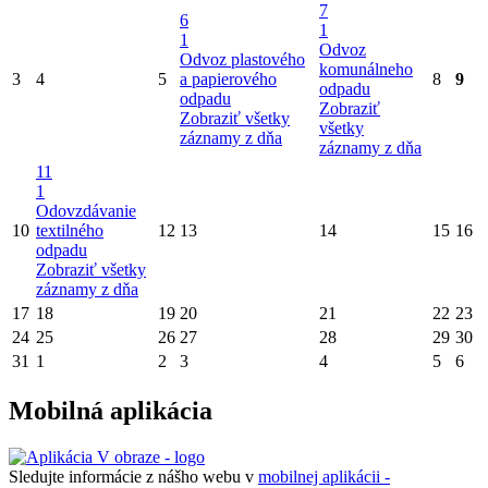
7
6
1
1
Odvoz
Odvoz plastového
komunálneho
3
4
5
a papierového
8
9
odpadu
odpadu
Zobraziť
Zobraziť všetky
všetky
záznamy z dňa
záznamy z dňa
11
1
Odovzdávanie
10
textilného
12
13
14
15
16
odpadu
Zobraziť všetky
záznamy z dňa
17
18
19
20
21
22
23
24
25
26
27
28
29
30
31
1
2
3
4
5
6
Mobilná aplikácia
Sledujte informácie z nášho webu v
mobilnej aplikácii -