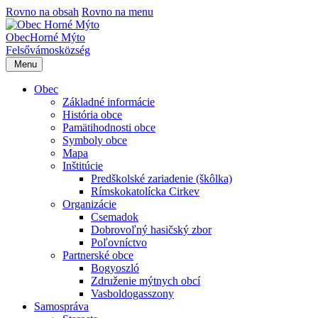
Rovno na obsah
Rovno na menu
Obec
Horné Mýto
Felsővámos
község
Menu
Obec
Základné informácie
História obce
Pamätihodnosti obce
Symboly obce
Mapa
Inštitúcie
Predškolské zariadenie (škôlka)
Rímskokatolícka Cirkev
Organizácie
Csemadok
Dobrovoľný hasičský zbor
Poľovníctvo
Partnerské obce
Bogyoszló
Združenie mýtnych obcí
Vasboldogasszony
Samospráva