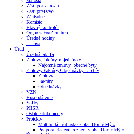
Starosta
Zástupca starostu
Zastupiteľstvo
Zápisnice
Komisie
Hlavný kontrolór
Organizačná štruktúra
Úradné hodiny
Tlačivá
Úrad
Úradná tabuľa
Zmluvy, faktúry, objednávky
Nájomné zmluvy- obecné byty
Zmluvy, Faktúry, Objednávky - archív
Zmluvy
Faktúry
Objednávky
VZN
Hospodárenie
Voľby
PHSR
Ostatné dokumenty
Projekty
Multifunkčné ihrisko v obci Horné Mýto
Podpora triedeného zberu v obci Horné Mýto