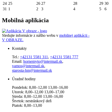
24
25
26
27
28
29
30
31
1
2
3
4
5
6
Mobilná aplikácia
Sledujte informácie z nášho webu v
mobilnej aplikácii -
V OBRAZE.
Kontakty
Tel.:
+42131 5581 311
,
+42131 5581 777
Email:
hornemyto@intermail.sk
,
vamos@intermail.sk
,
starosta-hm@intermail.sk
Úradné hodiny
Pondelok: 8,00–12,00 13,00–16,00
Utorok: 8,00–12,00 13,00–17,00
Streda: 8,00–12,00 13,00–16,00
Štvrtok: nestránkový deň
Piatok: 8,00–13,00