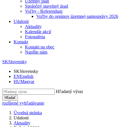
Územný plán
Spoločný stavebný úrad
Voľby - Referendum
Voľby do orgánov územnej samosprávy 2026
Udalosti
Aktuality
Kalendár akcií
Fotogaléria
Kontakt
Kontakt na obec
Napíšte nám
SK
Slovensky
SK
Slovensky
EN
English
HU
Magyar
Hľadaný výraz
Hľadať
rozšírené vyhľadávanie
Úvodná stránka
Udalosti
Aktuality