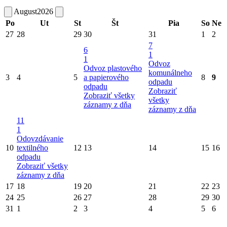
August
2026
Po
Ut
St
Št
Pia
So
Ne
27
28
29
30
31
1
2
7
6
1
1
Odvoz
Odvoz plastového
komunálneho
3
4
5
a papierového
8
9
odpadu
odpadu
Zobraziť
Zobraziť všetky
všetky
záznamy z dňa
záznamy z dňa
11
1
Odovzdávanie
10
textilného
12
13
14
15
16
odpadu
Zobraziť všetky
záznamy z dňa
17
18
19
20
21
22
23
24
25
26
27
28
29
30
31
1
2
3
4
5
6