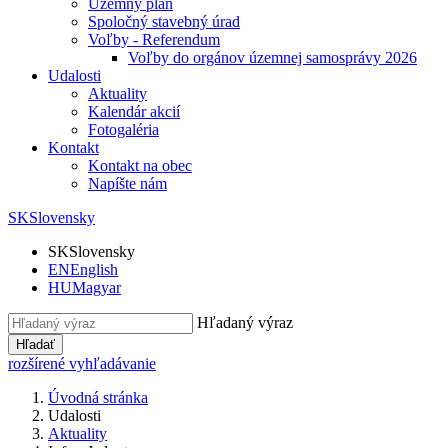
Územný plán
Spoločný stavebný úrad
Voľby - Referendum
Voľby do orgánov územnej samosprávy 2026
Udalosti
Aktuality
Kalendár akcií
Fotogaléria
Kontakt
Kontakt na obec
Napíšte nám
SK
Slovensky
SK
Slovensky
EN
English
HU
Magyar
Hľadaný výraz
Hľadať
rozšírené vyhľadávanie
Úvodná stránka
Udalosti
Aktuality