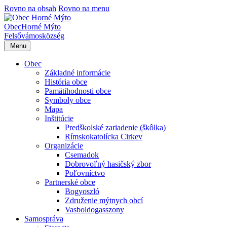
Rovno na obsah
Rovno na menu
Obec
Horné Mýto
Felsővámos
község
Menu
Obec
Základné informácie
História obce
Pamätihodnosti obce
Symboly obce
Mapa
Inštitúcie
Predškolské zariadenie (škôlka)
Rímskokatolícka Cirkev
Organizácie
Csemadok
Dobrovoľný hasičský zbor
Poľovníctvo
Partnerské obce
Bogyoszló
Združenie mýtnych obcí
Vasboldogasszony
Samospráva