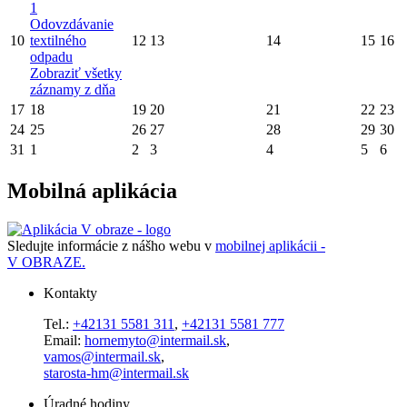
1
Odovzdávanie
10
textilného
12
13
14
15
16
odpadu
Zobraziť všetky
záznamy z dňa
17
18
19
20
21
22
23
24
25
26
27
28
29
30
31
1
2
3
4
5
6
Mobilná aplikácia
Sledujte informácie z nášho webu v
mobilnej aplikácii -
V OBRAZE.
Kontakty
Tel.:
+42131 5581 311
,
+42131 5581 777
Email:
hornemyto@intermail.sk
,
vamos@intermail.sk
,
starosta-hm@intermail.sk
Úradné hodiny