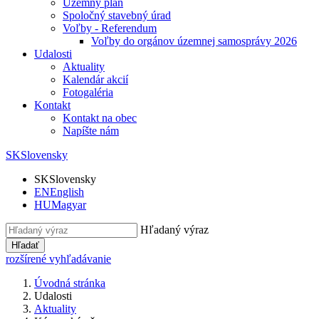
Územný plán
Spoločný stavebný úrad
Voľby - Referendum
Voľby do orgánov územnej samosprávy 2026
Udalosti
Aktuality
Kalendár akcií
Fotogaléria
Kontakt
Kontakt na obec
Napíšte nám
SK
Slovensky
SK
Slovensky
EN
English
HU
Magyar
Hľadaný výraz
Hľadať
rozšírené vyhľadávanie
Úvodná stránka
Udalosti
Aktuality