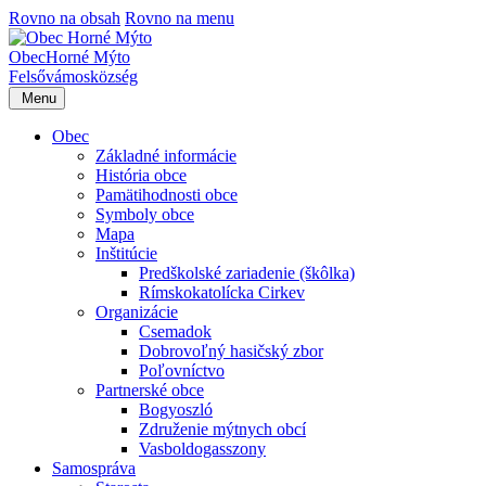
Rovno na obsah
Rovno na menu
Obec
Horné Mýto
Felsővámos
község
Menu
Obec
Základné informácie
História obce
Pamätihodnosti obce
Symboly obce
Mapa
Inštitúcie
Predškolské zariadenie (škôlka)
Rímskokatolícka Cirkev
Organizácie
Csemadok
Dobrovoľný hasičský zbor
Poľovníctvo
Partnerské obce
Bogyoszló
Združenie mýtnych obcí
Vasboldogasszony
Samospráva