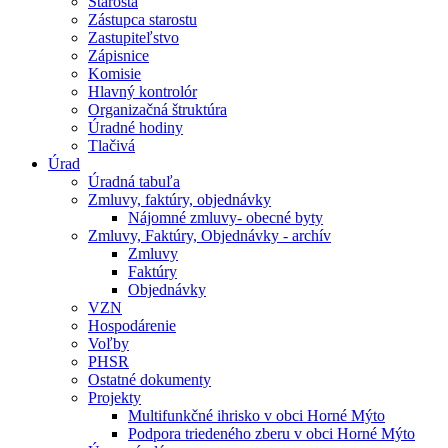
Starosta
Zástupca starostu
Zastupiteľstvo
Zápisnice
Komisie
Hlavný kontrolór
Organizačná štruktúra
Úradné hodiny
Tlačivá
Úrad
Úradná tabuľa
Zmluvy, faktúry, objednávky
Nájomné zmluvy- obecné byty
Zmluvy, Faktúry, Objednávky - archív
Zmluvy
Faktúry
Objednávky
VZN
Hospodárenie
Voľby
PHSR
Ostatné dokumenty
Projekty
Multifunkčné ihrisko v obci Horné Mýto
Podpora triedeného zberu v obci Horné Mýto