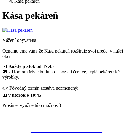
Kása pekáreň
Kása pekáreň
Vážení obyvatelia!
Oznamujeme vám, že Kása pekáreň rozširuje svoj predaj v našej
obci.
📅
Každý piatok od 17:45
🚐 v Hornom Mýte budú k dispozícii čerstvé, teplé pekárenské
výrobky.
👉 Pôvodný termín zostáva nezmenený:
📅
v utorok o 10:45
Prosíme, využite túto možnosť!