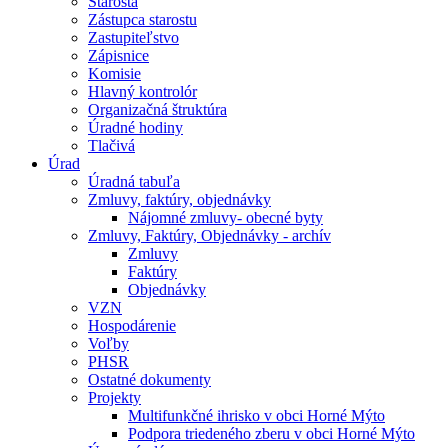
Starosta
Zástupca starostu
Zastupiteľstvo
Zápisnice
Komisie
Hlavný kontrolór
Organizačná štruktúra
Úradné hodiny
Tlačivá
Úrad
Úradná tabuľa
Zmluvy, faktúry, objednávky
Nájomné zmluvy- obecné byty
Zmluvy, Faktúry, Objednávky - archív
Zmluvy
Faktúry
Objednávky
VZN
Hospodárenie
Voľby
PHSR
Ostatné dokumenty
Projekty
Multifunkčné ihrisko v obci Horné Mýto
Podpora triedeného zberu v obci Horné Mýto