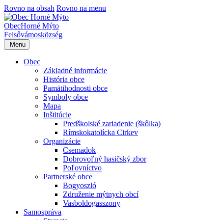
Rovno na obsah
Rovno na menu
Obec
Horné Mýto
Felsővámos
község
Menu
Obec
Základné informácie
História obce
Pamätihodnosti obce
Symboly obce
Mapa
Inštitúcie
Predškolské zariadenie (škôlka)
Rímskokatolícka Cirkev
Organizácie
Csemadok
Dobrovoľný hasičský zbor
Poľovníctvo
Partnerské obce
Bogyoszló
Združenie mýtnych obcí
Vasboldogasszony
Samospráva