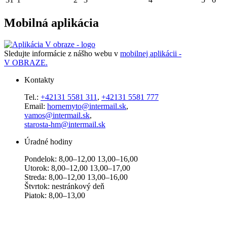
Mobilná aplikácia
Sledujte informácie z nášho webu v
mobilnej aplikácii -
V OBRAZE.
Kontakty
Tel.:
+42131 5581 311
,
+42131 5581 777
Email:
hornemyto@intermail.sk
,
vamos@intermail.sk
,
starosta-hm@intermail.sk
Úradné hodiny
Pondelok: 8,00–12,00 13,00–16,00
Utorok: 8,00–12,00 13,00–17,00
Streda: 8,00–12,00 13,00–16,00
Štvrtok: nestránkový deň
Piatok: 8,00–13,00