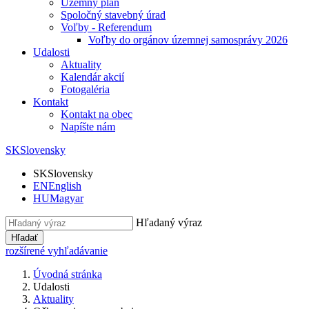
Územný plán
Spoločný stavebný úrad
Voľby - Referendum
Voľby do orgánov územnej samosprávy 2026
Udalosti
Aktuality
Kalendár akcií
Fotogaléria
Kontakt
Kontakt na obec
Napíšte nám
SK
Slovensky
SK
Slovensky
EN
English
HU
Magyar
Hľadaný výraz
Hľadať
rozšírené vyhľadávanie
Úvodná stránka
Udalosti
Aktuality