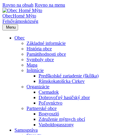
Rovno na obsah
Rovno na menu
Obec
Horné Mýto
Felsővámos
község
Menu
Obec
Základné informácie
História obce
Pamätihodnosti obce
Symboly obce
Mapa
Inštitúcie
Predškolské zariadenie (škôlka)
Rímskokatolícka Cirkev
Organizácie
Csemadok
Dobrovoľný hasičský zbor
Poľovníctvo
Partnerské obce
Bogyoszló
Združenie mýtnych obcí
Vasboldogasszony
Samospráva