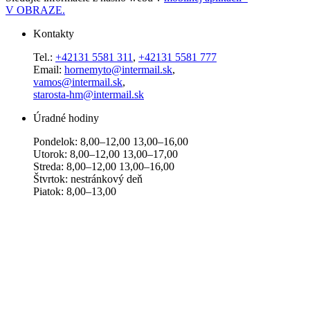
V OBRAZE.
Kontakty
Tel.:
+42131 5581 311
,
+42131 5581 777
Email:
hornemyto@intermail.sk
,
vamos@intermail.sk
,
starosta-hm@intermail.sk
Úradné hodiny
Pondelok: 8,00–12,00 13,00–16,00
Utorok: 8,00–12,00 13,00–17,00
Streda: 8,00–12,00 13,00–16,00
Štvrtok: nestránkový deň
Piatok: 8,00–13,00