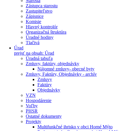
Starosta
Zástupca starostu
Zastupiteľstvo
Zápisnice
Komisie
Hlavný kontrolór
Organizačná štruktúra
Úradné hodiny
Tlačivá
Úrad
prejsť na obsah: Úrad
Úradná tabuľa
Zmluvy, faktúry, objednávky
Nájomné zmluvy- obecné byty
Zmluvy, Faktúry, Objednávky - archív
Zmluvy
Faktúry
Objednávky
VZN
Hospodárenie
Voľby
PHSR
Ostatné dokumenty
Projekty
Multifunkčné ihrisko v obci Horné Mýto