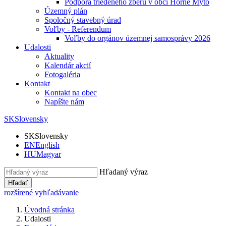
Podpora triedeného zberu v obci Horné Mýto
Územný plán
Spoločný stavebný úrad
Voľby - Referendum
Voľby do orgánov územnej samosprávy 2026
Udalosti
Aktuality
Kalendár akcií
Fotogaléria
Kontakt
Kontakt na obec
Napíšte nám
SK
Slovensky
SK
Slovensky
EN
English
HU
Magyar
Hľadaný výraz
Hľadať
rozšírené vyhľadávanie
Úvodná stránka
Udalosti