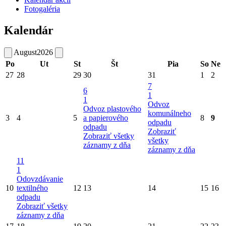
Fotogaléria
Kalendár
August
2026
Po
Ut
St
Št
Pia
So
Ne
27
28
29
30
31
1
2
7
6
1
1
Odvoz
Odvoz plastového
komunálneho
3
4
5
a papierového
8
9
odpadu
odpadu
Zobraziť
Zobraziť všetky
všetky
záznamy z dňa
záznamy z dňa
11
1
Odovzdávanie
10
textilného
12
13
14
15
16
odpadu
Zobraziť všetky
záznamy z dňa