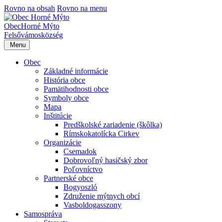
Rovno na obsah
Rovno na menu
Obec
Horné Mýto
Felsővámos
község
Menu
Obec
Základné informácie
História obce
Pamätihodnosti obce
Symboly obce
Mapa
Inštitúcie
Predškolské zariadenie (škôlka)
Rímskokatolícka Cirkev
Organizácie
Csemadok
Dobrovoľný hasičský zbor
Poľovníctvo
Partnerské obce
Bogyoszló
Združenie mýtnych obcí
Vasboldogasszony
Samospráva