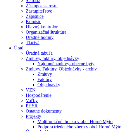
Starosta
Zástupca starostu
Zastupiteľstvo
Zápisnice
Komisie
Hlavný kontrolór
Organizačná štruktúra
Úradné hodiny
Tlačivá
Úrad
Úradná tabuľa
Zmluvy, faktúry, objednávky
Nájomné zmluvy- obecné byty
Zmluvy, Faktúry, Objednávky - archív
Zmluvy
Faktúry
Objednávky
VZN
Hospodárenie
Voľby
PHSR
Ostatné dokumenty
Projekty
Multifunkčné ihrisko v obci Horné Mýto
Podpora triedeného zberu v obci Horné Mýto