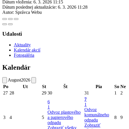
Dátum vloženia:
6. 3. 2026 11:15
Dátum poslednej aktualizácie:
6. 3. 2026 11:28
Autor:
Správca Webu
Udalosti
Aktuality
Kalendár akcií
Fotogaléria
Kalendár
August
2026
Po
Ut
St
Št
Pia
So
Ne
27
28
29
30
31
1
2
7
6
1
1
Odvoz
Odvoz plastového
komunálneho
3
4
5
a papierového
8
9
odpadu
odpadu
Zobraziť
Zobraziť všetky