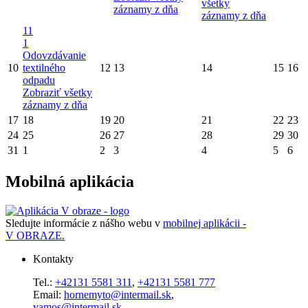
všetky
záznamy z dňa
záznamy z dňa
11
1
Odovzdávanie
10
textilného
12
13
14
15
16
odpadu
Zobraziť všetky
záznamy z dňa
17
18
19
20
21
22
23
24
25
26
27
28
29
30
31
1
2
3
4
5
6
Mobilná aplikácia
Sledujte informácie z nášho webu v
mobilnej aplikácii -
V OBRAZE.
Kontakty
Tel.:
+42131 5581 311
,
+42131 5581 777
Email:
hornemyto@intermail.sk
,
vamos@intermail.sk
,