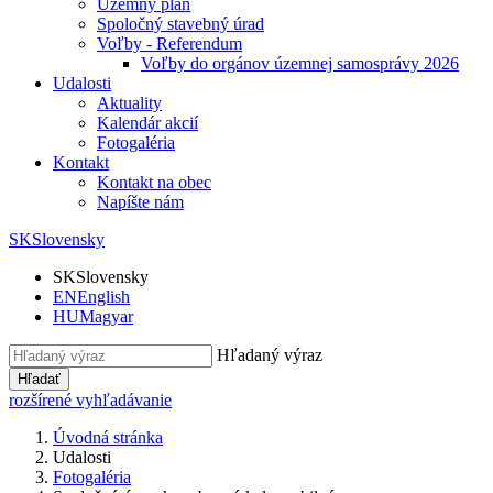
Územný plán
Spoločný stavebný úrad
Voľby - Referendum
Voľby do orgánov územnej samosprávy 2026
Udalosti
Aktuality
Kalendár akcií
Fotogaléria
Kontakt
Kontakt na obec
Napíšte nám
SK
Slovensky
SK
Slovensky
EN
English
HU
Magyar
Hľadaný výraz
Hľadať
rozšírené vyhľadávanie
Úvodná stránka
Udalosti
Fotogaléria