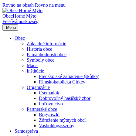
Rovno na obsah
Rovno na menu
Obec
Horné Mýto
Felsővámos
község
Menu
Obec
Základné informácie
História obce
Pamätihodnosti obce
Symboly obce
Mapa
Inštitúcie
Predškolské zariadenie (škôlka)
Rímskokatolícka Cirkev
Organizácie
Csemadok
Dobrovoľný hasičský zbor
Poľovníctvo
Partnerské obce
Bogyoszló
Združenie mýtnych obcí
Vasboldogasszony
Samospráva