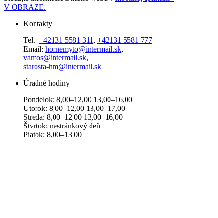
V OBRAZE.
Kontakty
Tel.:
+42131 5581 311
,
+42131 5581 777
Email:
hornemyto@intermail.sk
,
vamos@intermail.sk
,
starosta-hm@intermail.sk
Úradné hodiny
Pondelok: 8,00–12,00 13,00–16,00
Utorok: 8,00–12,00 13,00–17,00
Streda: 8,00–12,00 13,00–16,00
Štvrtok: nestránkový deň
Piatok: 8,00–13,00