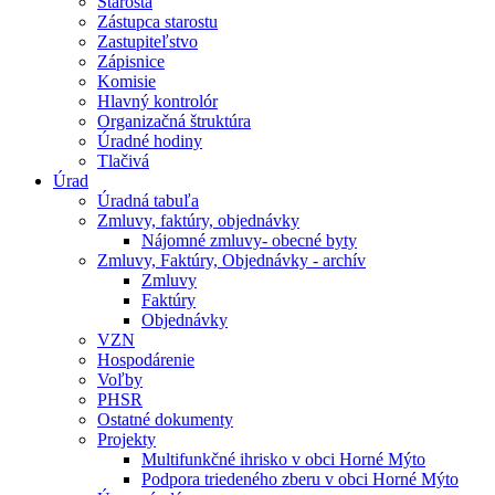
Starosta
Zástupca starostu
Zastupiteľstvo
Zápisnice
Komisie
Hlavný kontrolór
Organizačná štruktúra
Úradné hodiny
Tlačivá
Úrad
Úradná tabuľa
Zmluvy, faktúry, objednávky
Nájomné zmluvy- obecné byty
Zmluvy, Faktúry, Objednávky - archív
Zmluvy
Faktúry
Objednávky
VZN
Hospodárenie
Voľby
PHSR
Ostatné dokumenty
Projekty
Multifunkčné ihrisko v obci Horné Mýto
Podpora triedeného zberu v obci Horné Mýto