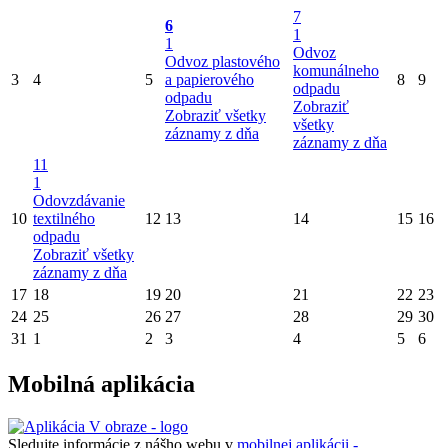
7
6
1
1
Odvoz
Odvoz plastového
komunálneho
3
4
5
a papierového
8
9
odpadu
odpadu
Zobraziť
Zobraziť všetky
všetky
záznamy z dňa
záznamy z dňa
11
1
Odovzdávanie
10
textilného
12
13
14
15
16
odpadu
Zobraziť všetky
záznamy z dňa
17
18
19
20
21
22
23
24
25
26
27
28
29
30
31
1
2
3
4
5
6
Mobilná aplikácia
Sledujte informácie z nášho webu v
mobilnej aplikácii -