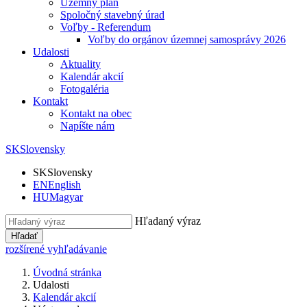
Územný plán
Spoločný stavebný úrad
Voľby - Referendum
Voľby do orgánov územnej samosprávy 2026
Udalosti
Aktuality
Kalendár akcií
Fotogaléria
Kontakt
Kontakt na obec
Napíšte nám
SK
Slovensky
SK
Slovensky
EN
English
HU
Magyar
Hľadaný výraz
Hľadať
rozšírené vyhľadávanie
Úvodná stránka
Udalosti
Kalendár akcií