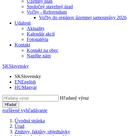
Územný plán
Spoločný stavebný úrad
Voľby - Referendum
Voľby do orgánov územnej samosprávy 2026
Udalosti
Aktuality
Kalendár akcií
Fotogaléria
Kontakt
Kontakt na obec
Napíšte nám
SK
Slovensky
SK
Slovensky
EN
English
HU
Magyar
Hľadaný výraz
Hľadať
rozšírené vyhľadávanie
Úvodná stránka
Úrad
Zmluvy, faktúry, objednávky