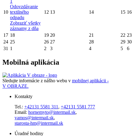
1
Odovzdávanie
10
textilného
12
13
14
15
16
odpadu
Zobraziť všetky
záznamy z dňa
17
18
19
20
21
22
23
24
25
26
27
28
29
30
31
1
2
3
4
5
6
Mobilná aplikácia
Sledujte informácie z nášho webu v
mobilnej aplikácii -
V OBRAZE.
Kontakty
Tel.:
+42131 5581 311
,
+42131 5581 777
Email:
hornemyto@intermail.sk
,
vamos@intermail.sk
,
starosta-hm@intermail.sk
Úradné hodiny