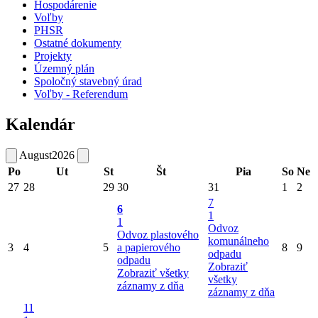
Hospodárenie
Voľby
PHSR
Ostatné dokumenty
Projekty
Územný plán
Spoločný stavebný úrad
Voľby - Referendum
Kalendár
August
2026
Po
Ut
St
Št
Pia
So
Ne
27
28
29
30
31
1
2
7
6
1
1
Odvoz
Odvoz plastového
komunálneho
3
4
5
a papierového
8
9
odpadu
odpadu
Zobraziť
Zobraziť všetky
všetky
záznamy z dňa
záznamy z dňa
11