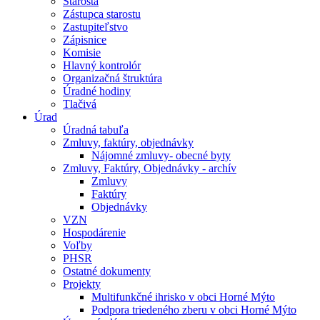
Starosta
Zástupca starostu
Zastupiteľstvo
Zápisnice
Komisie
Hlavný kontrolór
Organizačná štruktúra
Úradné hodiny
Tlačivá
Úrad
Úradná tabuľa
Zmluvy, faktúry, objednávky
Nájomné zmluvy- obecné byty
Zmluvy, Faktúry, Objednávky - archív
Zmluvy
Faktúry
Objednávky
VZN
Hospodárenie
Voľby
PHSR
Ostatné dokumenty
Projekty
Multifunkčné ihrisko v obci Horné Mýto
Podpora triedeného zberu v obci Horné Mýto