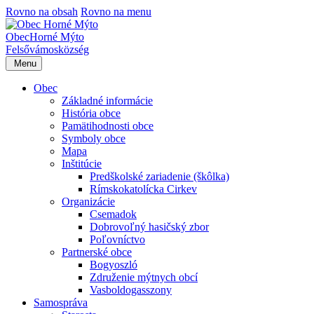
Rovno na obsah
Rovno na menu
Obec
Horné Mýto
Felsővámos
község
Menu
Obec
Základné informácie
História obce
Pamätihodnosti obce
Symboly obce
Mapa
Inštitúcie
Predškolské zariadenie (škôlka)
Rímskokatolícka Cirkev
Organizácie
Csemadok
Dobrovoľný hasičský zbor
Poľovníctvo
Partnerské obce
Bogyoszló
Združenie mýtnych obcí
Vasboldogasszony
Samospráva