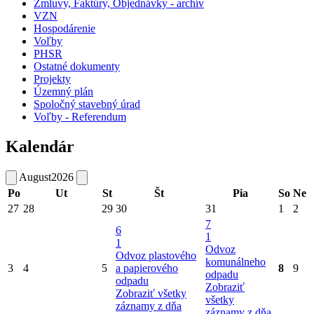
Zmluvy, Faktúry, Objednávky - archív
VZN
Hospodárenie
Voľby
PHSR
Ostatné dokumenty
Projekty
Územný plán
Spoločný stavebný úrad
Voľby - Referendum
Kalendár
August
2026
Po
Ut
St
Št
Pia
So
Ne
27
28
29
30
31
1
2
7
6
1
1
Odvoz
Odvoz plastového
komunálneho
3
4
5
a papierového
8
9
odpadu
odpadu
Zobraziť
Zobraziť všetky
všetky
záznamy z dňa
záznamy z dňa