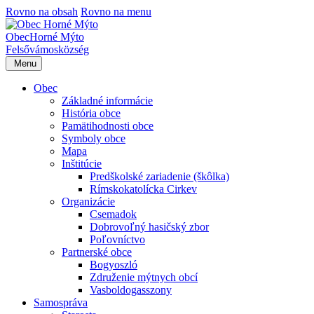
Rovno na obsah
Rovno na menu
Obec
Horné Mýto
Felsővámos
község
Menu
Obec
Základné informácie
História obce
Pamätihodnosti obce
Symboly obce
Mapa
Inštitúcie
Predškolské zariadenie (škôlka)
Rímskokatolícka Cirkev
Organizácie
Csemadok
Dobrovoľný hasičský zbor
Poľovníctvo
Partnerské obce
Bogyoszló
Združenie mýtnych obcí
Vasboldogasszony
Samospráva