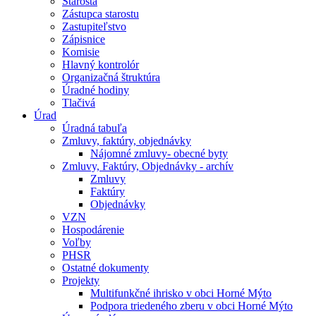
Starosta
Zástupca starostu
Zastupiteľstvo
Zápisnice
Komisie
Hlavný kontrolór
Organizačná štruktúra
Úradné hodiny
Tlačivá
Úrad
Úradná tabuľa
Zmluvy, faktúry, objednávky
Nájomné zmluvy- obecné byty
Zmluvy, Faktúry, Objednávky - archív
Zmluvy
Faktúry
Objednávky
VZN
Hospodárenie
Voľby
PHSR
Ostatné dokumenty
Projekty
Multifunkčné ihrisko v obci Horné Mýto
Podpora triedeného zberu v obci Horné Mýto