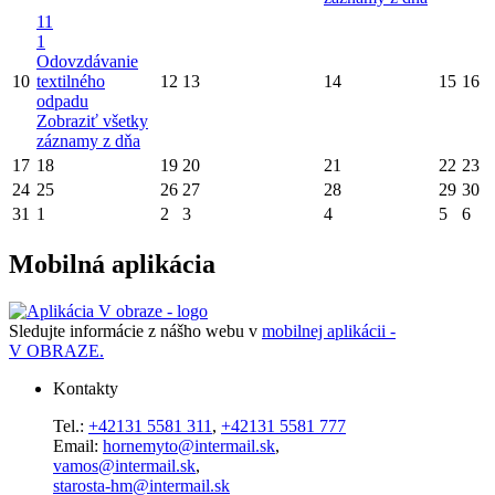
11
1
Odovzdávanie
10
textilného
12
13
14
15
16
odpadu
Zobraziť všetky
záznamy z dňa
17
18
19
20
21
22
23
24
25
26
27
28
29
30
31
1
2
3
4
5
6
Mobilná aplikácia
Sledujte informácie z nášho webu v
mobilnej aplikácii -
V OBRAZE.
Kontakty
Tel.:
+42131 5581 311
,
+42131 5581 777
Email:
hornemyto@intermail.sk
,
vamos@intermail.sk
,
starosta-hm@intermail.sk