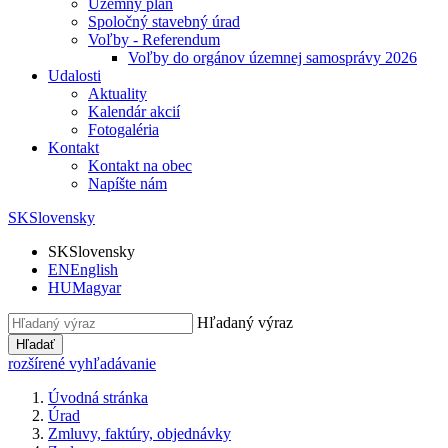
Územný plán
Spoločný stavebný úrad
Voľby - Referendum
Voľby do orgánov územnej samosprávy 2026
Udalosti
Aktuality
Kalendár akcií
Fotogaléria
Kontakt
Kontakt na obec
Napíšte nám
SK
Slovensky
SK
Slovensky
EN
English
HU
Magyar
Hľadaný výraz
Hľadať
rozšírené vyhľadávanie
Úvodná stránka
Úrad
Zmluvy, faktúry, objednávky